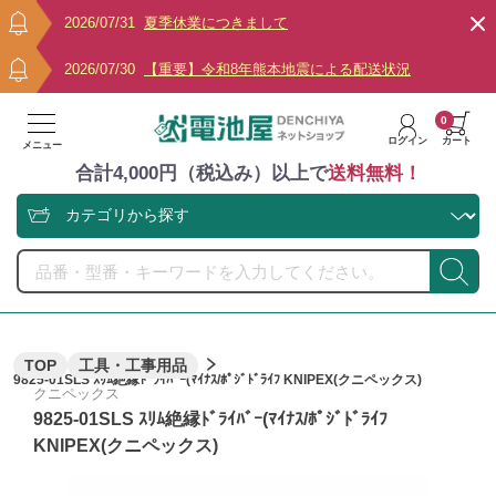
2026/07/31
夏季休業につきまして
2026/07/30
【重要】令和8年熊本地震による配送状況
0
ログイン
カート
メニュー
合計4,000円（税込み）以上で
送料無料！
TOP
工具・工事用品
9825-01SLS ｽﾘﾑ絶縁ﾄﾞﾗｲﾊﾞｰ(ﾏｲﾅｽ/ﾎﾟｼﾞﾄﾞﾗｲﾌ KNIPEX(クニペックス)
クニペックス
9825-01SLS ｽﾘﾑ絶縁ﾄﾞﾗｲﾊﾞｰ(ﾏｲﾅｽ/ﾎﾟｼﾞﾄﾞﾗｲﾌ
KNIPEX(クニペックス)