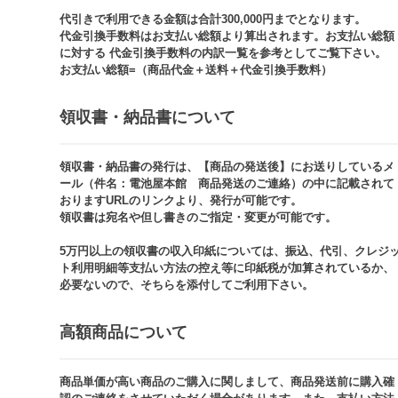
代引きで利用できる金額は合計300,000円までとなります。
代金引換手数料はお支払い総額より算出されます。お支払い総額
に対する 代金引換手数料の内訳一覧を参考としてご覧下さい。​
お支払い総額=（商品代金＋送料＋代金引換手数料）​
領収書・納品書について​
領収書・納品書の発行は、【商品の発送後】にお送りしているメ
ール（件名：電池屋本館 商品発送のご連絡）の中に記載されて
おりますURLのリンクより、発行が可能です。
領収書は宛名や但し書きのご指定・変更が可能です。​​
5万円以上の領収書の収入印紙については、振込、代引、クレジ
ト利用明細等支払い方法の控え等に印紙税が加算されているか、
必要ないので、そちらを添付してご利用下さい。
高額商品について​
商品単価が高い商品のご購入に関しまして、商品発送前に購入確