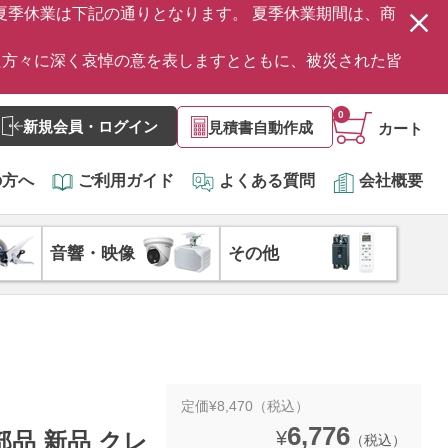
の夏季休業は下記の通りとなります。 夏季休業期間は、商
た方々に深く哀悼の意を表しますとともに、被災された皆
0
新規会員・ログイン
見積書自動作成
カート
の方へ
ご利用ガイド
よくある質問
会社概要
音響・映像
その他
定価¥8,470（税込）
6,776
¥
正部品 新品 クレ
（税込）