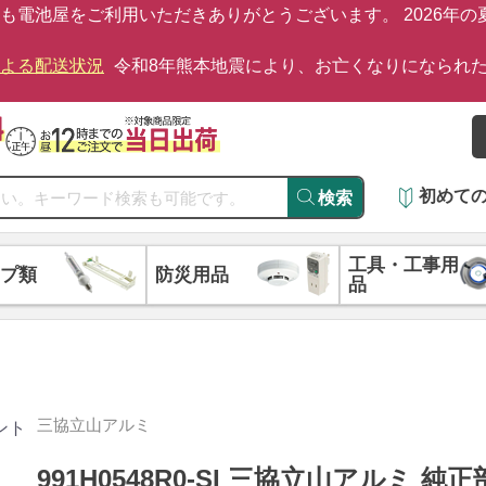
も電池屋をご利用いただきありがとうございます。 2026年
による配送状況
令和8年熊本地震により、お亡くなりになられ
初めて
検索
工具・工事用
プ類
防災用品
品
三協立山アルミ
991H0548R0-SI 三協立山アルミ 純