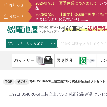
2026/07/31
夏季休業につきまして
いつ
お知らせ
品...
2026/07/30
【重要】令和8年熊本地震
お知らせ
さまに心よりお見舞い申し上...
バッテリー
照明器具
ラン
TOP
その他
991H0548R0-SI 三協立山アルミ 純正部品 新品 クレセント