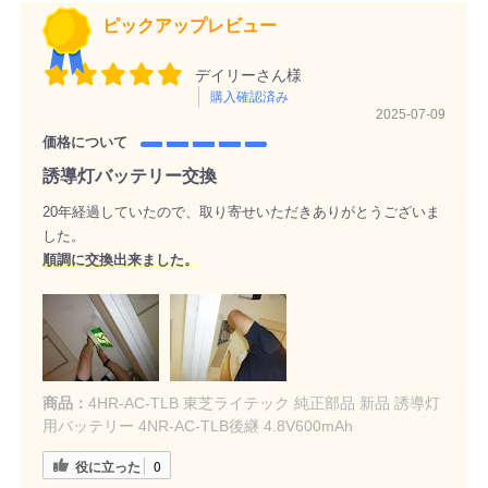
ピックアップレビュー
デイリーさん様
購入確認済み
2025-07-09
価格について
誘導灯バッテリー交換
20年経過していたので、取り寄せいただきありがとうございま
した。
順調に交換出来ました。
商品：
4HR-AC-TLB 東芝ライテック 純正部品 新品 誘導灯
用バッテリー 4NR-AC-TLB後継 4.8V600mAh
役に立った
0