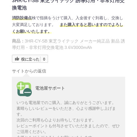
3HR-CY-SB 東芝ライテック 誘導灯用・非常灯用交
換電池
消防設備点
検で指摘をうけて購入、入金後すぐ到着し、交換し
大変満足しております。
また購入すると思いますのでよろし
くお願いいたします。
商品：
3HR-CY-SB 東芝ライテック メーカー純正品 新品 誘
導灯用・非常灯用交換電池 3.6V3000mAh
役に立った
0
サイトからの返信
電池屋サポート
いつも電池屋でのご購入、誠にありがとうございます。
素晴らしいレビューをいただき、心より感謝申し上げま
す。
次回のご利用も心よりお待ちしております。
レビューポイントも付与させていただきましたので、ぜひ
ご活用ください。