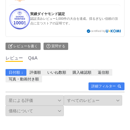
実績ダイヤモンド認定
認証済みレビュー1,000件の大台を達成。揺るぎない信頼の頂
点に立つストアの証明です。
certified by
レビューを書く
質問する
レビュー
Q&A
日付順 ↓
評価順
いいね数順
購入確認順
返信順
写真・動画付き順
詳細フィルター