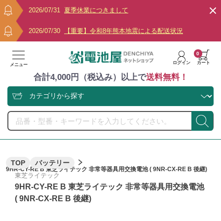
2026/07/31
夏季休業につきまして
2026/07/30
【重要】令和8年熊本地震による配送状況
0
ログイン
カート
メニュー
合計4,000円（税込み）以上で
送料無料！
TOP
バッテリー
9HR-CY-RE B 東芝ライテック 非常等器具用交換電池 ( 9NR-CX-RE B 後継)
東芝ライテック
9HR-CY-RE B 東芝ライテック 非常等器具用交換電池
( 9NR-CX-RE B 後継)