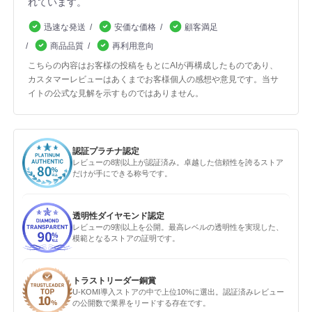
れています。
迅速な発送
安価な価格
顧客満足
商品品質
再利用意向
こちらの内容はお客様の投稿をもとにAIが再構成したものであり、
カスタマーレビューはあくまでお客様個人の感想や意見です。当サ
イトの公式な見解を示すものではありません。
認証プラチナ認定
レビューの8割以上が認証済み。卓越した信頼性を誇るストア
だけが手にできる称号です。
透明性ダイヤモンド認定
レビューの9割以上を公開。最高レベルの透明性を実現した、
模範となるストアの証明です。
トラストリーダー銅賞
U-KOMI導入ストアの中で上位10%に選出。認証済みレビュー
の公開数で業界をリードする存在です。