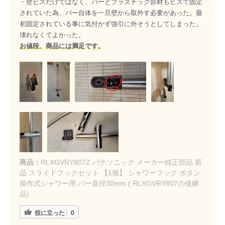
・壁ビスだけではなく、バーとプラスチック部材もビスで固定
されていた為、バー自体を一旦壁から取外す必要があった。最
初固定されている事に気付かず強引に外そうとしてしまった。
壊れなくてよかった。
お値段、商品には満足です。
商品：
RLXGVRY807Z パナソニック メーカー純正部品 新
品 スライドフックセット 【1個】 シャワーフック ボタン
操作式シャワー用 バー直径30mm ( RLXGVRY807の後継
品)
役に立った
0