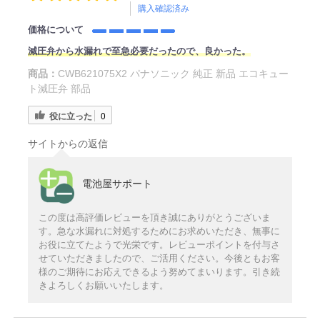
購入確認済み
価格について
減圧弁から水漏れで至急必要だったので、良かった。
商品：
CWB621075X2 パナソニック 純正 新品 エコキュー
ト減圧弁 部品
役に立った
0
サイトからの返信
電池屋サポート
この度は高評価レビューを頂き誠にありがとうございま
す。急な水漏れに対処するためにお求めいただき、無事に
お役に立てたようで光栄です。レビューポイントを付与さ
せていただきましたので、ご活用ください。今後ともお客
様のご期待にお応えできるよう努めてまいります。引き続
きよろしくお願いいたします。