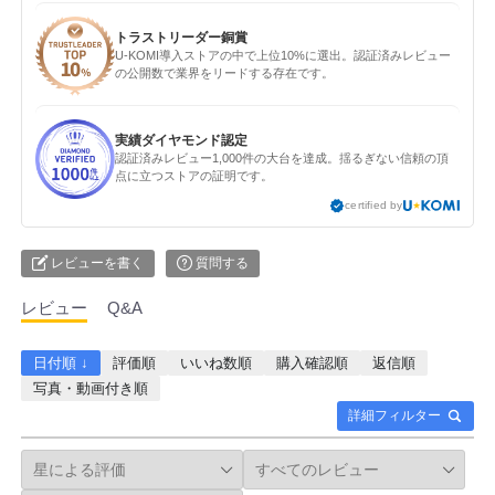
トラストリーダー銅賞
U-KOMI導入ストアの中で上位10%に選出。認証済みレビュー
の公開数で業界をリードする存在です。
実績ダイヤモンド認定
認証済みレビュー1,000件の大台を達成。揺るぎない信頼の頂
点に立つストアの証明です。
certified by
レビューを書く
質問する
レビュー
Q&A
日付順 ↓
評価順
いいね数順
購入確認順
返信順
写真・動画付き順
詳細フィルター