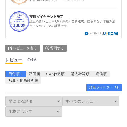
実績ダイヤモンド認定
認証済みレビュー1,000件の大台を達成。揺るぎない信頼の頂
点に立つストアの証明です。
certified by
レビューを書く
質問する
レビュー
Q&A
日付順 ↓
評価順
いいね数順
購入確認順
返信順
写真・動画付き順
詳細フィルター