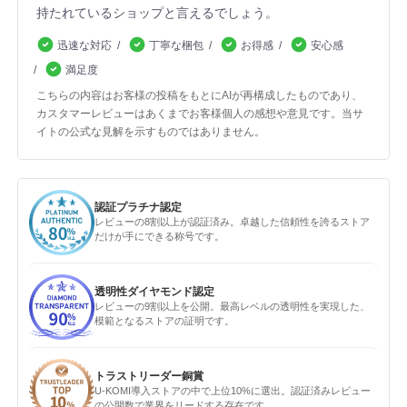
持たれているショップと言えるでしょう。
迅速な対応
丁寧な梱包
お得感
安心感
満足度
こちらの内容はお客様の投稿をもとにAIが再構成したものであり、
カスタマーレビューはあくまでお客様個人の感想や意見です。当サ
イトの公式な見解を示すものではありません。
認証プラチナ認定
レビューの8割以上が認証済み。卓越した信頼性を誇るストア
だけが手にできる称号です。
透明性ダイヤモンド認定
レビューの9割以上を公開。最高レベルの透明性を実現した、
模範となるストアの証明です。
トラストリーダー銅賞
U-KOMI導入ストアの中で上位10%に選出。認証済みレビュー
の公開数で業界をリードする存在です。