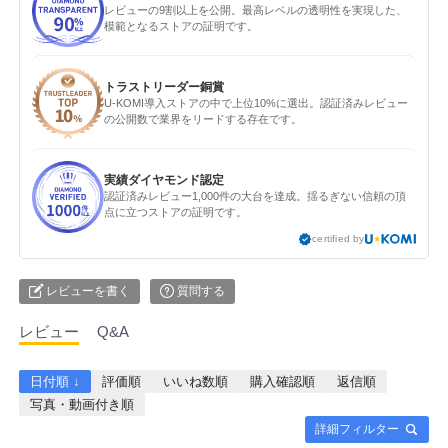
レビューの9割以上を公開。最高レベルの透明性を実現した、
模範となるストアの証明です。
トラストリーダー銅賞
U-KOMI導入ストアの中で上位10%に選出。認証済みレビュー
の公開数で業界をリードする存在です。
実績ダイヤモンド認定
認証済みレビュー1,000件の大台を達成。揺るぎない信頼の頂
点に立つストアの証明です。
certified by
レビューを書く
質問する
レビュー
Q&A
日付順 ↓
評価順
いいね数順
購入確認順
返信順
写真・動画付き順
詳細フィルター