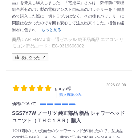
品」を発見し購入しました。「電池屋」さんは、数年前に管理
組合所有のパナ製の電動アシスト自転車のバッテリーを７個纏
めて購入した際に一切トラブルはなく、その後もバッテリーに
問題はなかったので今回も安心して注文出来ました。梱包も緩
衝材に包まれ...
もっと見る
商品：
AR-FBA1J 富士通ゼネラル 純正品新品 エアコン リ
モコン 部品コード：EC-9319606002
役に立った
0
2026-08-08
gariya様
購入確認済み
価格について
SGS7Y7W ノーリツ 純正部品 新品 シャワーヘッド
ユニツト（ＴＨＣ１８Ｒ）購入
TOTO製の古い洗面台のシャワーヘッドが壊れたので、互換品
の本製品を購入しました。非常に迅速に配送いただきました