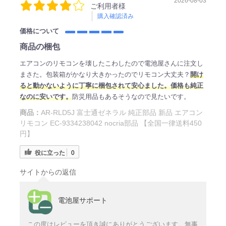
2026-08-03
ご利用者様
購入確認済み
価格について
商品の梱包
エアコンのリモコンを壊したこわしたので電池屋さんに注文し
まさた。包装箱がかなり大きかったのでリモコン大丈夫？
開け
ると動かないように丁寧に梱包されて安心ました。価格も純正
なのに安いです。
防災用品もあるそうなので見たいです。
商品：
AR-RLD5J 富士通ゼネラル 純正部品 新品 エアコン
リモコン EC-9334238042 nocria部品 【全国一律送料450
円】
役に立った
0
サイトからの返信
電池屋サポート
この度はレビューを頂き誠にありがとうございます。無事