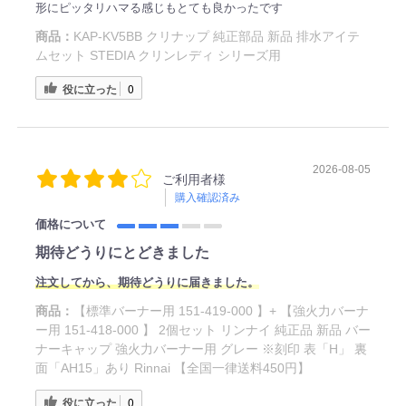
形にピッタリハマる感じもとても良かったです
商品：
KAP-KV5BB クリナップ 純正部品 新品 排水アイテ
ムセット STEDIA クリンレディ シリーズ用
役に立った
0
2026-08-05
ご利用者様
購入確認済み
価格について
期待どうりにとどきました
注文してから、期待どうりに届きました。
商品：
【標準バーナー用 151-419-000 】+ 【強火力バーナ
ー用 151-418-000 】 2個セット リンナイ 純正品 新品 バー
ナーキャップ 強火力バーナー用 グレー ※刻印 表「H」 裏
面「AH15」あり Rinnai 【全国一律送料450円】
役に立った
0