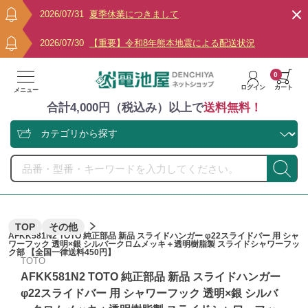
2026/07/31
夏季休業につきまして
2026/07/30
【重要】令和8年熊本地震による配送状況
0
ログイン
カート
メニュー
合計4,000円（税込み）以上で
送料無料！
TOP
その他
AFKK581N2 TOTO 純正部品 新品 スライドハンガー φ22スライドバー 用 シャ
ワーフック 透明×銀 シルバークロムメッキ＋透明樹脂製 スライドシャワーフッ
ク部 【全国一律送料450円】
TOTO
AFKK581N2 TOTO 純正部品 新品 スライドハンガー
φ22スライドバー 用 シャワーフック 透明×銀 シルバ