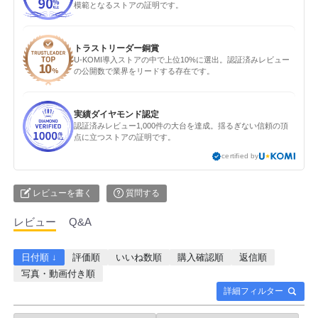
模範となるストアの証明です。
トラストリーダー銅賞
U-KOMI導入ストアの中で上位10%に選出。認証済みレビュー
の公開数で業界をリードする存在です。
実績ダイヤモンド認定
認証済みレビュー1,000件の大台を達成。揺るぎない信頼の頂
点に立つストアの証明です。
certified by
レビューを書く
質問する
レビュー
Q&A
日付順 ↓
評価順
いいね数順
購入確認順
返信順
写真・動画付き順
詳細フィルター