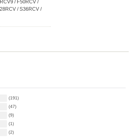
RCV9 / F50RCV /
S28RCV / S36RCV /
(191)
(47)
(9)
(1)
(2)