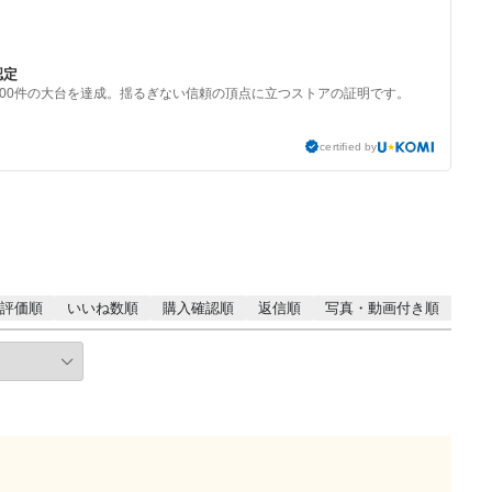
認定
000件の大台を達成。揺るぎない信頼の頂点に立つストアの証明です。
certified by
評価順
いいね数順
購入確認順
返信順
写真・動画付き順