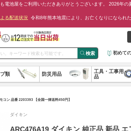
も電池屋をご利用いただきありがとうございます。 2026年
による配送状況
令和8年熊本地震により、お亡くなりになられ
初めて
検索
工具・工事用
プ類
防災用品
品
コン 品番 2203393 【全国一律送料450円】
ダイキン
ARC476A19 ダイキン 純正品 新品