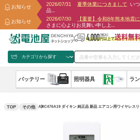
2026/07/31
夏季休業につきまして
いつ
お知らせ
品...
2026/07/30
【重要】令和8年熊本地震
お知らせ
さまに心よりお見舞い申し上...
バッテリー
照明器具
ラン
TOP
その他
ARC476A19 ダイキン 純正品 新品 エアコン用ワイヤレスリモ