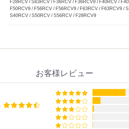
F28RCV / S63RCV / F36RCV / F36RCV9 / F40RCV / F40
F50RCV9 / F56RCV / F56RCV9 / F63RCV / F63RCV9 / 
S40RCV / S50RCV / S56RCV / F28RCV9
お客様レビュー
0