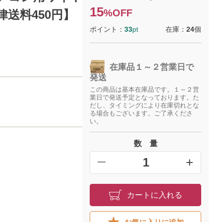
15
%OFF
一律送料450円】
ポイント：
33
pt
在庫：
24
個
在庫品１～２営業日で
発送
この商品は基本在庫品です。１～２営
業日で発送予定となっております。た
だし、タイミングにより在庫切れとな
る場合もございます。ご了承くださ
い。
数 量
+
━
カートに入れる