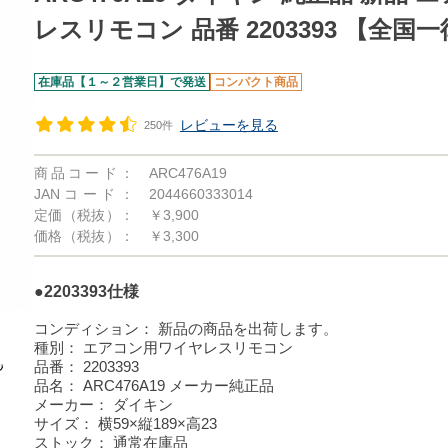
レスリモコン 品番 2203393 【全国
在庫品【１～２営業日】で発送
コンパクト商品
レビューを見る
250件
商品コード：
ARC476A19
JANコード：
2044660333014
定価（税抜）：
￥3,900
価格（税抜）：
￥3,300
●2203393仕様
コンディション：
新品の商品を出荷します。
種別：
エアコン用ワイヤレスリモコン
品番：
2203393
品名：
ARC476A19 メーカー純正品
メーカー：
ダイキン
サイズ：
横59×縦189×高23
ストック：
通常在庫品