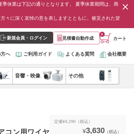
の夏季休業は下記の通りとなります。 夏季休業期間は、商
た方々に深く哀悼の意を表しますとともに、被災された皆
0
新規会員・ログイン
見積書自動作成
カート
の方へ
ご利用ガイド
よくある質問
会社概要
音響・映像
その他
定価¥4,290（税込）
3,630
¥
 エアコン用ワイヤ
（税込）