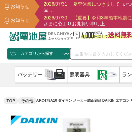
2026/07/31
夏季休業につきまして
いつ
お知らせ
品...
2026/07/30
【重要】令和8年熊本地震
お知らせ
さまに心よりお見舞い申し上...
バッテリー
照明器具
ラン
TOP
その他
ARC478A10 ダイキン メーカー純正部品 DAIKIN エアコン リ