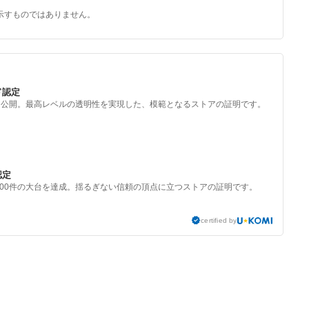
示すものではありません。
ド認定
を公開。最高レベルの透明性を実現した、模範となるストアの証明です。
認定
000件の大台を達成。揺るぎない信頼の頂点に立つストアの証明です。
certified by