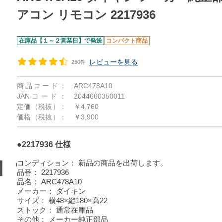
アコン リモコン 2217936
在庫品【１～２営業日】で発送
コンパクト商品
レビューを見る
250件
商品コード：
ARC478A10
JANコード：
2044660350011
定価（税抜）：
￥4,760
価格（税抜）：
￥3,900
●2217936 仕様
コンディション：
新品の商品を出荷します。
品番：
2217936
品名：
ARC478A10
メーカー：
ダイキン
サイズ：
横48×縦180×高22
ストック：
通常在庫品
その他：
メーカー純正部品