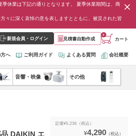
の夏季休業は下記の通りとなります。 夏季休業期間は、商
た方々に深く哀悼の意を表しますとともに、被災された皆
0
新規会員・ログイン
見積書自動作成
カート
の方へ
ご利用ガイド
よくある質問
会社概要
音響・映像
その他
定価¥5,236（税込）
4,290
¥
 DAIKIN エ
（税込）