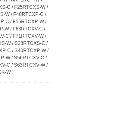
S-C / F25RTCXS-W /
S-W / F40RTCXP-C /
P-C / F56RTCXP-W /
P-W / F63RTCXV-C /
V-C / F71RTCXV-W /
S-W / S28RTCXS-C /
P-C / S40RTCXP-W /
P-W / S56RTCXV-C /
V-C / S63RTCXV-W /
SK-W