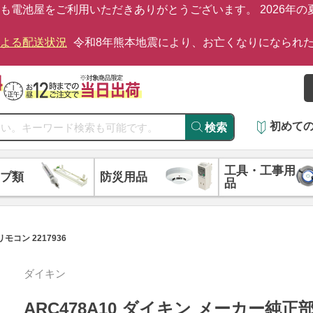
も電池屋をご利用いただきありがとうございます。 2026年
による配送状況
令和8年熊本地震により、お亡くなりになられ
初めて
検索
工具・工事用
プ類
防災用品
品
モコン 2217936
ダイキン
ARC478A10 ダイキン メーカー純正部品