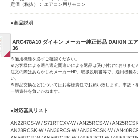
定価（税抜）：
エアコン用リモコン
●商品説明
ARC478A10 ダイキン メーカー純正部品 DAIKIN エア
36
※適用機種を必ずご確認ください。
※お客様による適合選定間違いによる返品は受け付けておりませ
注文の際はあらかじめメーカーHP、取扱説明書等で、適用機種を
い。
※部品交換などについてはお客様責任でお願い致します。事故・
一切責任を負いかねます。
●対応器具リスト
AN22RCS-W / S71RTCXV-W / AN25RCS-W / AN25RCSK
AN28RCSK-W / AN36RCS-W / AN36RCSK-W / AN40RCP
AN56RCP-W / AN56RCPK-W / AN63RCP-W / AN63RCPK