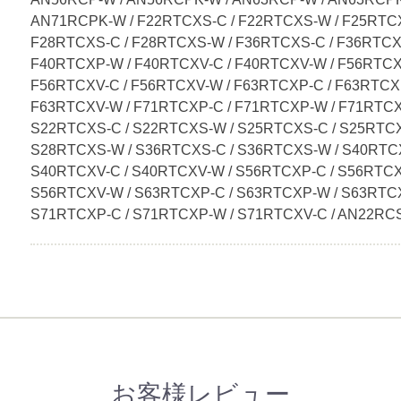
AN71RCPK-W / F22RTCXS-C / F22RTCXS-W / F25RTCX
F28RTCXS-C / F28RTCXS-W / F36RTCXS-C / F36RTCX
F40RTCXP-W / F40RTCXV-C / F40RTCXV-W / F56RTCX
F56RTCXV-C / F56RTCXV-W / F63RTCXP-C / F63RTCX
F63RTCXV-W / F71RTCXP-C / F71RTCXP-W / F71RTCX
S22RTCXS-C / S22RTCXS-W / S25RTCXS-C / S25RTCX
S28RTCXS-W / S36RTCXS-C / S36RTCXS-W / S40RTCX
S40RTCXV-C / S40RTCXV-W / S56RTCXP-C / S56RTCX
S56RTCXV-W / S63RTCXP-C / S63RTCXP-W / S63RTCX
S71RTCXP-C / S71RTCXP-W / S71RTCXV-C / AN22RC
お客様レビュー