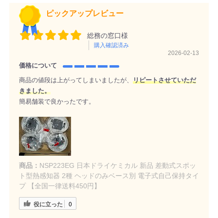
ピックアップレビュー
総務の窓口様
購入確認済み
2026-02-13
価格について
商品の値段は上がってしまいましたが、
リピートさせていただ
きました。
簡易舗装で良かったです。
商品：
NSP223EG 日本ドライケミカル 新品 差動式スポッ
ト型熱感知器 2種 ヘッドのみベース別 電子式自己保持タイ
プ 【全国一律送料450円】
役に立った
0