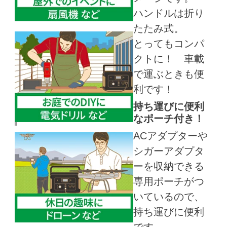
ハンドルは折り
たたみ式。
とってもコンパ
クトに！ 車載
で運ぶときも便
利です！
持ち運びに便利
なポーチ付き！
ACアダプターや
シガーアダプタ
ーを収納できる
専用ポーチがつ
いているので、
持ち運びに便利
です。