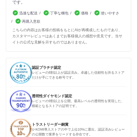
です。
迅速な配送
丁寧な梱包
価格
使いやすさ
再購入意欲
こちらの内容はお客様の投稿をもとにAIが再構成したものであり、
カスタマーレビューはあくまでお客様個人の感想や意見です。当サ
イトの公式な見解を示すものではありません。
認証プラチナ認定
レビューの8割以上が認証済み。卓越した信頼性を誇るストア
だけが手にできる称号です。
透明性ダイヤモンド認定
レビューの9割以上を公開。最高レベルの透明性を実現した、
模範となるストアの証明です。
トラストリーダー銅賞
U-KOMI導入ストアの中で上位10%に選出。認証済みレビュー
の公開数で業界をリードする存在です。