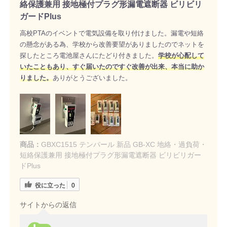
絡保護兼用 接地極付プラグ形漏電遮断器 ビリビリ
ガードPlus
高校PTAのイベントで電気設備を取り付けました。漏電や短絡
の懸念がある為、学校から改善要望がありましたのでネットを
探したところ電池屋さんにたどり付きました。
学校が心配して
いたこともあり、すぐ届いたのですぐ改善が出来、本当に助か
りました。
ありがとうございました。
商品：
GBXC1515 テンパール 新品 GB-XC 地絡・過負荷・
短絡保護兼用 接地極付プラグ形漏電遮断器 ビリビリガー
ドPlus
役に立った
0
サイトからの返信