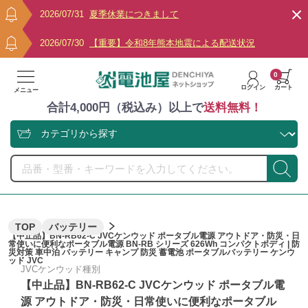
2026/07/31
夏季休業につきまして
2026/07/30
【重要】令和8年熊本地震による配送状況
0
ログイン
カート
メニュー
合計4,000円（税込み）以上で
送料無料！
TOP
バッテリー
【中止品】BN-RB62-C JVCケンウッド ポータブル電源 アウトドア・防災・日
常使いに便利なポータブル電源 BN-RB シリーズ 626Wh コンパクトボディ | 防
災対策 車中泊 バッテリー キャンプ 防災 蓄電池 ポータブルバッテリー ケンウ
ッド JVC
JVCケンウッド種別
【中止品】BN-RB62-C JVCケンウッド ポータブル電
源 アウトドア・防災・日常使いに便利なポータブル