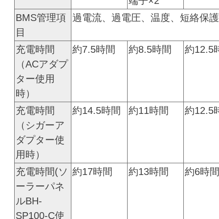
端子×2
BMS管理項
過電流、過電圧、温度、短絡保護
目
充電時間
約7.5時間
約8.5時間
約12.
（ACアダプ
ター使用
時）
充電時間
約14.5時間
約11時間
約12.
（シガーア
ダプター使
用時）
充電時間(ソ
約17時間
約13時間
約6時
ーラーパネ
ルBH-
SP100-C使