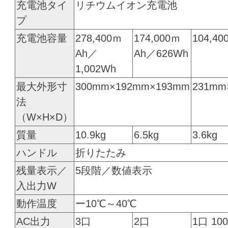
充電池タイ
リチウムイオン充電池
プ
充電池容量
278,400ｍ
174,000ｍ
104,40
Ah／
Ah／626Wh
1,002Wh
最大外形寸
300mm×192mm×193mm
231mm
法
（W×H×D）
質量
10.9kg
6.5kg
3.6kg
ハンドル
折りたたみ
残量表示／
5段階／数値表示
入出力W
動作温度
ー10℃～40℃
AC出力
3口
2口
1口 10