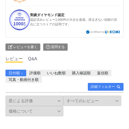
実績ダイヤモンド認定
認証済みレビュー1,000件の大台を達成。揺るぎない信頼の頂
点に立つストアの証明です。
certified by
レビューを書く
質問する
レビュー
Q&A
日付順 ↓
評価順
いいね数順
購入確認順
返信順
写真・動画付き順
詳細フィルター