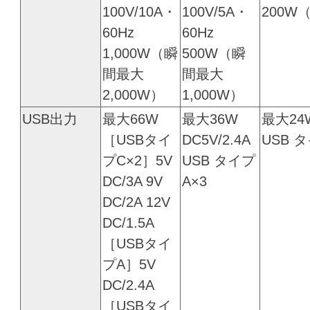
100V/10A・
100V/5A・
200W
60Hz
60Hz
1,000W（瞬
500W（瞬
間最大
間最大
2,000W）
1,000W）
USB出力
最大66W
最大36W
最大24W
［USBタイ
DC5V/2.4A
USB 
プC×2］5V
USB タイプ
DC/3A 9V
A×3
DC/2A 12V
DC/1.5A
［USBタイ
プA］5V
DC/2.4A
［USBタイ