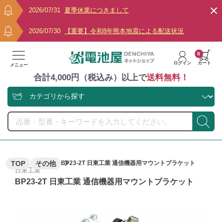
2026/07/31
夏季休業につきまして
2026/07/30
【重要】令和8年熊本地震による配送状況
0
ログイン
カート
メニュー
合計4,000円（税込み）以上で
送料無料！
TOP
その他
BP23-2T 日東工業 通信機器用マウントブラケット
日東工業
BP23-2T 日東工業 通信機器用マウントブラケット