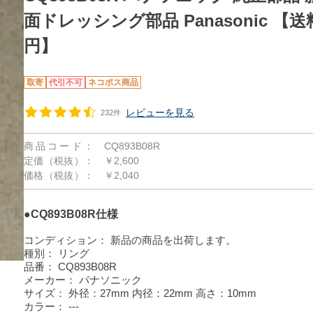
面ドレッシング部品 Panasonic 【送
円】
取寄
代引不可
ネコポス商品
レビューを見る
232件
商品コード：
CQ893B08R
定価（税抜）：
￥2,600
価格（税抜）：
￥2,040
●CQ893B08R仕様
コンディション：
新品の商品を出荷します。
種別：
リング
品番：
CQ893B08R
メーカー：
パナソニック
サイズ：
外径：27mm 内径：22mm 高さ：10mm
カラー：
---