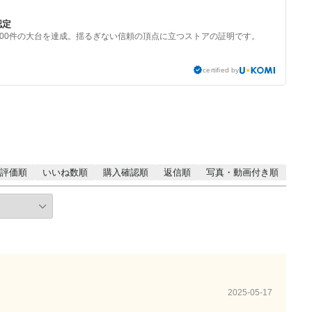
認定
000件の大台を達成。揺るぎない信頼の頂点に立つストアの証明です。
certified by
評価順
いいね数順
購入確認順
返信順
写真・動画付き順
2025-05-17