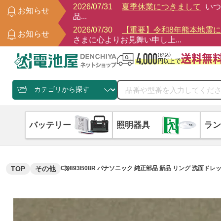
2026/07/31
夏季休業につきまして
いつ
お知らせ
品...
2026/07/30
【重要】令和8年熊本地震
お知らせ
さまに心よりお見舞い申し上...
バッテリー
照明器具
ラン
TOP
その他
CQ893B08R パナソニック 純正部品 新品 リング 洗面ドレッ