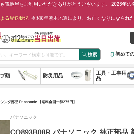
も電池屋をご利用いただきありがとうございます。 2026年
による配送状況
令和8年熊本地震により、お亡くなりになられ
初めて
検索
工具・工事用
プ類
防災用品
品
シング部品 Panasonic 【送料全国一律275円】
パナソニック
CQ893B08R パナソニック 純正部品 