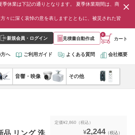
の夏季休業は下記の通りとなります。 夏季休業期間は、商
た方々に深く哀悼の意を表しますとともに、被災された皆
0
新規会員・ログイン
見積書自動作成
カート
の方へ
ご利用ガイド
よくある質問
会社概要
音響・映像
その他
定価¥2,860（税込）
2,244
¥
新品 リング 洗
（税込）