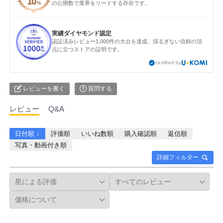
の公開数で業界をリードする存在です。
実績ダイヤモンド認定
認証済みレビュー1,000件の大台を達成。揺るぎない信頼の頂
点に立つストアの証明です。
certified by
レビューを書く
質問する
レビュー
Q&A
日付順 ↓
評価順
いいね数順
購入確認順
返信順
写真・動画付き順
詳細フィルター