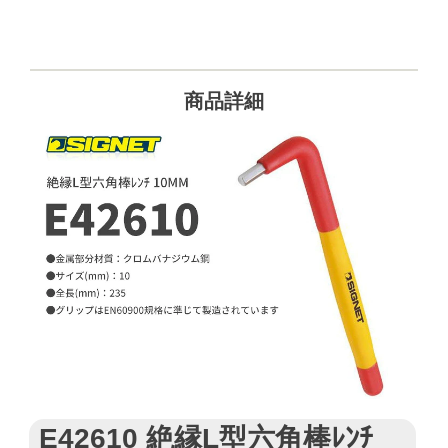
商品詳細
E42610 絶縁L型六角棒ﾚﾝﾁ