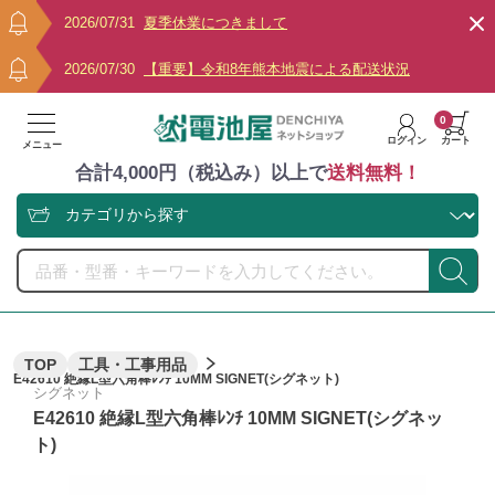
2026/07/31
夏季休業につきまして
2026/07/30
【重要】令和8年熊本地震による配送状況
0
ログイン
カート
メニュー
合計4,000円（税込み）以上で
送料無料！
TOP
工具・工事用品
E42610 絶縁L型六角棒ﾚﾝﾁ 10MM SIGNET(シグネット)
シグネット
E42610 絶縁L型六角棒ﾚﾝﾁ 10MM SIGNET(シグネッ
ト)