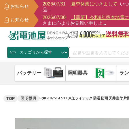
2026/07/31
夏季休業につきまして
いつ
お知らせ
品...
2026/07/30
【重要】令和8年熊本地震
お知らせ
さまに心よりお見舞い申し上...
バッテリー
照明器具
ラン
TOP
照明器具
FBK-10751-LS17 東芝ライテック 防湿 防雨 天井直