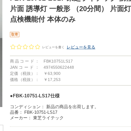
片面 誘導灯 一般形 （20分間） 片面
点検機能付 本体のみ
取寄
レビューを見る
レビューを書く
商品コード：
FBK10751LS17
JANコード：
4974550622448
定価（税抜）：
￥63,900
価格（税抜）：
￥17,253
●FBK-10751-LS17仕様
コンディション：
新品の商品を出荷します。
品番：
FBK-10751-LS17
メーカー：
東芝ライテック