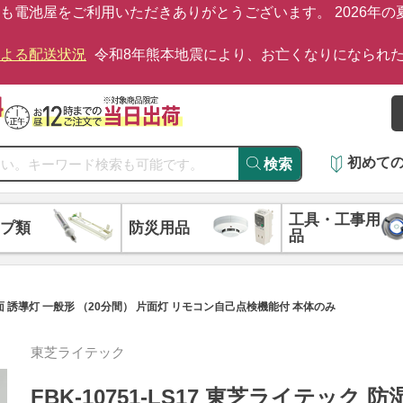
も電池屋をご利用いただきありがとうございます。 2026年
による配送状況
令和8年熊本地震により、お亡くなりになられ
初めて
検索
工具・工事用
プ類
防災用品
品
付 片面 誘導灯 一般形 （20分間） 片面灯 リモコン自己点検機能付 本体のみ
東芝ライテック
FBK-10751-LS17 東芝ライテック 