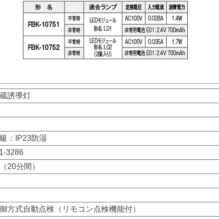
蔵誘導灯
級：IP23防湿
1-3286
（20分間）
御方式自動点検（リモコン点検機能付）