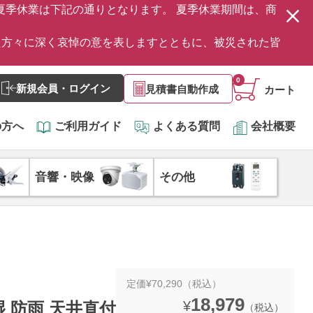
の夏季休業は下記の通りとなります。 夏季休業期間は、商
た方々に深く哀悼の意を表しますとともに、被災された皆
0
新規会員・ログイン
見積書自動作成
カート
の方へ
ご利用ガイド
よくある質問
会社概要
音響・映像
その他
定価¥70,290（税込）
18,979
¥
防湿 防雨 天井直付
（税込）