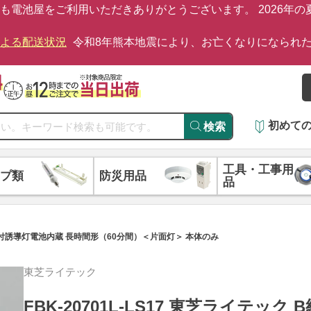
も電池屋をご利用いただきありがとうございます。 2026年
による配送状況
令和8年熊本地震により、お亡くなりになられ
初めて
検索
工具・工事用
プ類
防災用品
品
天井壁直付誘導灯電池内蔵 長時間形（60分間）＜片面灯＞ 本体のみ
東芝ライテック
FBK-20701L-LS17 東芝ライテック 