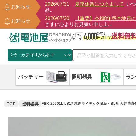
2026/07/31
夏季休業につきまして
いつ
お知らせ
品...
2026/07/30
【重要】令和8年熊本地震
お知らせ
さまに心よりお見舞い申し上...
バッテリー
照明器具
ラン
TOP
照明器具
FBK-20701L-LS17 東芝ライテック B級・BL形 