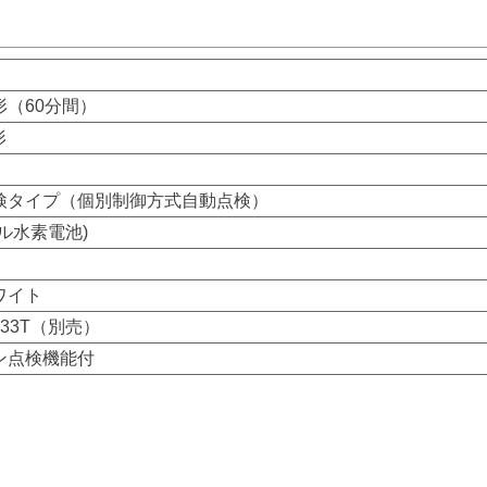
形（60分間）
形
検タイプ（個別制御方式自動点検）
ル水素電池)
ワイト
833T（別売）
ン点検機能付