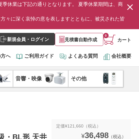
の夏季休業は下記の通りとなります。 夏季休業期間は、商
た方々に深く哀悼の意を表しますとともに、被災された皆
0
新規会員・ログイン
見積書自動作成
カート
の方へ
ご利用ガイド
よくある質問
会社概要
音響・映像
その他
定価¥121,660（税込）
36,498
¥
B級・BL形 天井
（税込）