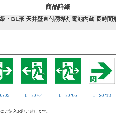
商品詳細
テック B級・BL形 天井壁直付誘導灯電池内蔵 長
。
20703
ET-20704
ET-20705
ET-20713
時にご購入お願い致します。