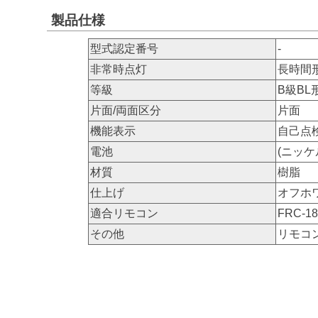
製品仕様
型式認定番号
-
非常時点灯
長時間
等級
B級BL
片面/両面区分
片面
機能表示
自己点
電池
(ニッケ
材質
樹脂
仕上げ
オフホ
適合リモコン
FRC-1
その他
リモコ