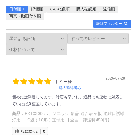
日付順 ↓
評価順
いいね数順
購入確認順
返信順
写真・動画付き順
詳細フィルター
2026-07-28
トミー様
購入確認済み
価格には満足してます。対応も早いし、返品にも柔軟に対応し
ていただき重宝しています。
商品：
FK10300 パナソニック 新品 適合表示板 避難口誘導
灯用 ・ C級 ( 10形 ) 直付用 【全国一律送料450円】
役に立った
0