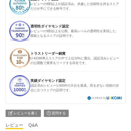
レビューの8割以上が認証済み。卓越した信頼性を誇るストア
だけが手にできる称号です。
透明性ダイヤモンド認定
レビューの9割以上を公開。最高レベルの透明性を実現した、
模範となるストアの証明です。
トラストリーダー銅賞
U-KOMI導入ストアの中で上位10%に選出。認証済みレビュー
の公開数で業界をリードする存在です。
実績ダイヤモンド認定
認証済みレビュー1,000件の大台を達成。揺るぎない信頼の頂
点に立つストアの証明です。
certified by
レビューを書く
質問する
レビュー
Q&A