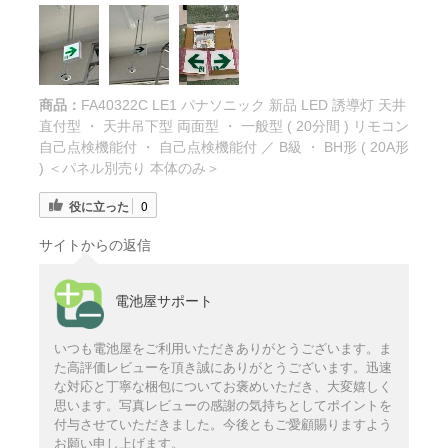
商品：
FA40322C LE1 パナソニック 新品 LED 誘導灯 天井
直付型 ・ 天井吊下型 両面型 ・ 一般型 ( 20分間 ) リモコン
自己点検機能付 ・ 自己点検機能付 ／ B級 ・ BH形 ( 20A形
) ＜パネル別売り 本体のみ＞
役に立った
0
サイトからの返信
電池屋サポート
いつも電池屋をご利用いただきありがとうございます。ま
た高評価レビューを頂き誠にありがとうございます。迅速
な対応と丁寧な梱包についてお褒めいただき、大変嬉しく
思います。写真レビューの感謝の気持ちとしてポイントを
付与させていただきました。今後ともご愛顧賜りますよう
お願い申し上げます。