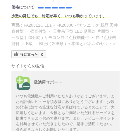
価格について
少数の発注でも、対応が早く、いつも助かっています。
商品：
FA20312C LE1 + FK20300 パナソニック 新品 天井
直付型 ・ 壁直付型 ・ 天井吊下型 LED 誘導灯 片面型 ・
一般型 ( 20分間 ) リモコン自己点検機能付 ・ 自己点検機
能付 ／ B級 ・ BL形 ( 20B形 ) ＜本体とパネルのセット＞
役に立った
0
サイトからの返信
電池屋サポート
いつも電池屋をご利用いただきありがとうございます。ま
た高評価レビューを頂き誠にありがとうございます。少数
の発注に対する迅速な対応が喜ばれているとのことで、大
変嬉しく思います。今後ともご満足いただけるサービスを
提供できるよう努めて参ります。また、レビューポイント
を付与させていただきましたので、是非ご活用ください。
引き続きよろしくお願いいたします。