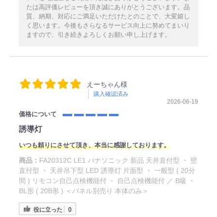
たは高評価レビューを頂き誠にありがとうございます。品
質、納期、対応にご満足いただけたとのことで、大変嬉し
く思います。今後もさらなるサービス向上に努めてまいり
ますので、引き続きよろしくお願い申し上げます。
えーちゃん様
購入確認済み
2026-06-19
価格について
誘導灯
いつも頼りにさせて頂き、本当に感謝しております。
商品：
FA20312C LE1 パナソニック 新品 天井直付型 ・ 壁
直付型 ・ 天井吊下型 LED 誘導灯 片面型 ・ 一般型 ( 20分
間 ) リモコン自己点検機能付 ・ 自己点検機能付 ／ B級 ・
BL形 ( 20B形 ) ＜パネル別売り 本体のみ＞
役に立った
0