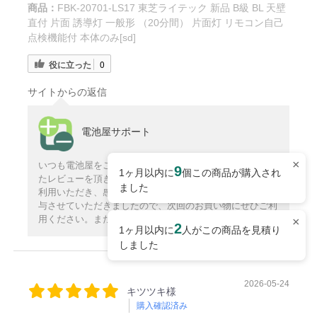
商品：
FBK-20701-LS17 東芝ライテック 新品 B級 BL 天壁
直付 片面 誘導灯 一般形 （20分間） 片面灯 リモコン自己
点検機能付 本体のみ[sd]
役に立った
0
サイトからの返信
電池屋サポート
×
いつも電池屋をご利用いただきありがとうございます。ま
9
1ヶ月以内に
個この商品が購入され
たレビューを頂き誠にありがとうございます。 いつもご
ました
利用いただき、感謝申し上げます。レビューポイントを付
与させていただきましたので、次回のお買い物にぜひご利
用ください。またのご利用を心よりお待ちしております。
×
2
1ヶ月以内に
人がこの商品を見積り
しました
2026-05-24
キツツキ様
購入確認済み