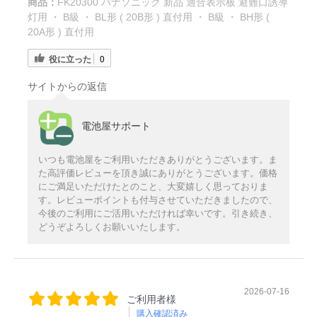
商品：
FK20300 パナソニック 新品 適合表示板 避難口誘導
灯用 ・ B級 ・ BL形 ( 20B形 ) 直付用 ・ B級 ・ BH形 (
20A形 ) 直付用
役に立った
0
サイトからの返信
電池屋サポート
いつも電池屋をご利用いただきありがとうございます。ま
た高評価レビューを頂き誠にありがとうございます。価格
にご満足いただけたとのこと、大変嬉しく思っておりま
す。レビューポイントも付与させていただきましたので、
今後のご利用にご活用いただければ幸いです。引き続き、
どうぞよろしくお願いいたします。
2026-07-16
ご利用者様
購入確認済み