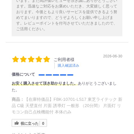
います。また高評価レビューを頂き誠にありがとうござい
ます。迅速なご対応をお褒めいただき、大変嬉しく思って
おります。今後ともより良いサービスを提供できるよう努
めてまいりますので、どうぞよろしくお願い申し上げま
す。レビューポイントを付与させていただきましたので、
ご活用ください。
2026-06-30
ご利用者様
購入確認済み
価格について
お安く購入させて頂き助かりました。
ありがとうございまし
た。
商品：
【在庫特価品】FBK-10701-LS17 東芝ライテック 新
品 C級 天壁直付 片面 誘導灯 一般形 （20分間） 片面灯 リ
モコン自己点検機能付 本体のみ
役に立った
0