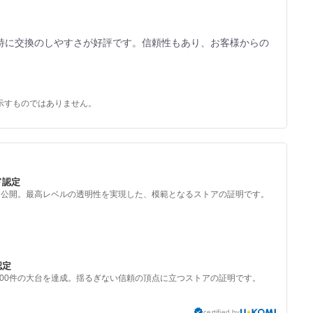
特に交換のしやすさが好評です。信頼性もあり、お客様からの
示すものではありません。
ド認定
を公開。最高レベルの透明性を実現した、模範となるストアの証明です。
認定
000件の大台を達成。揺るぎない信頼の頂点に立つストアの証明です。
certified by