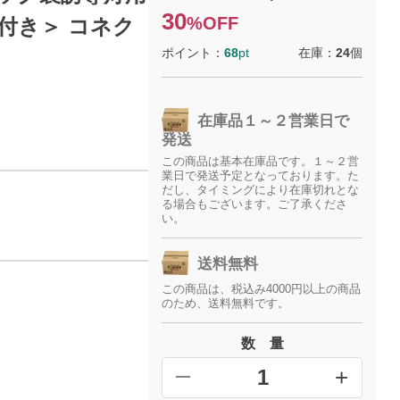
30
%OFF
ール付き＞ コネク
ポイント：
68
pt
在庫：
24
個
在庫品１～２営業日で
発送
この商品は基本在庫品です。１～２営
業日で発送予定となっております。た
だし、タイミングにより在庫切れとな
る場合もございます。ご了承くださ
い。
送料無料
この商品は、税込み4000円以上の商品
のため、送料無料です。
数 量
+
━