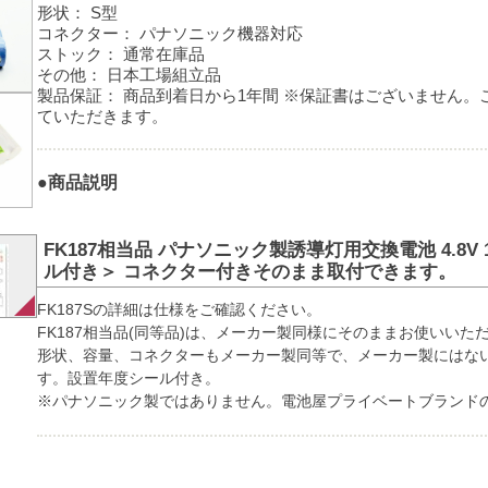
形状：
S型
コネクター：
パナソニック機器対応
ストック：
通常在庫品
その他：
日本工場組立品
製品保証：
商品到着日から1年間 ※保証書はございません。
ていただきます。
●商品説明
FK187相当品 パナソニック製誘導灯用交換電池 4.8V 
ル付き＞ コネクター付きそのまま取付できます。
FK187Sの詳細は仕様をご確認ください。
FK187相当品(同等品)は、メーカー製同様にそのままお使いいた
形状、容量、コネクターもメーカー製同等で、メーカー製にはな
す。設置年度シール付き。
※パナソニック製ではありません。電池屋プライベートブランド