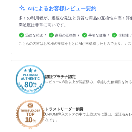
AIによるお客様レビュー要約
多くの利用者が、迅速な発送と良質な商品の互換性を高く評
満足度は非常に高いです。
迅速な発送
商品の互換性
手頃な価格
信頼性
こちらの内容はお客様の投稿をもとにAIが再構成したものであり、カ
認証プラチナ認定
レビューの8割以上が認証済み。卓越した信頼性を誇
トラストリーダー銅賞
U-KOMI導入ストアの中で上位10%に選出。認証済
在です。