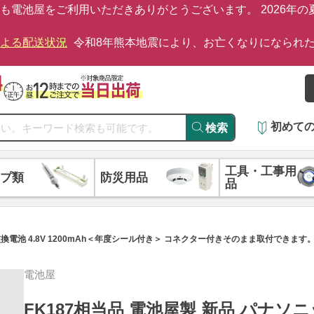
も電池屋をご利用いただきありがとうございます。 2026年
による配送状況
令和8年熊本地震により、お亡くなりになられ
初めて
検索
工具・工事用
プ類
防災用品
品
換電池 4.8V 1200mAh＜年度シール付き＞ コネクター付きそのまま取付できます
電池屋
FK187相当品 電池屋製 新品 パナソ