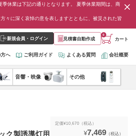
の夏季休業は下記の通りとなります。 夏季休業期間は、商
た方々に深く哀悼の意を表しますとともに、被災された皆
0
新規会員・ログイン
見積書自動作成
カート
の方へ
ご利用ガイド
よくある質問
会社概要
音響・映像
その他
。
定価¥10,670（税込）
7,469
¥
ニック製誘導灯用
（税込）