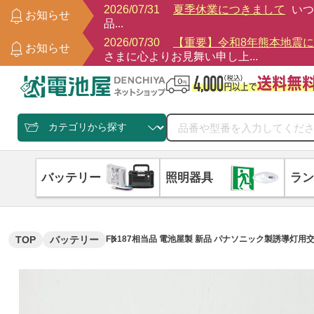
2026/07/31
夏季休業につきまして
いつ
お知らせ
品...
2026/07/30
【重要】令和8年熊本地震
お知らせ
さまに心よりお見舞い申し上...
バッテリー
照明器具
ラン
TOP
バッテリー
FK187相当品 電池屋製 新品 パナソニック製誘導灯用交