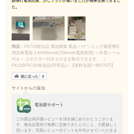
誘導灯電池交換、少しプラグが違いましたが無事交換できまし
た。
商品：
FK733相当品 電池屋製 新品 パナソニック製誘導灯
用交換電池 3.6V600mAh(700mAh電池使用) ＜年度シール
付き＞ コネクター付きそのまま取付できます。 ＜
FK133/FK726相当品(同等品)＞【送料全国一律275円】
役に立った
0
サイトからの返信
電池屋サポート
この度は高評価レビューを頂き誠にありがとうございま
す。相当品電池で無事に交換できたとのこと、大変嬉しく
思います。写真レビューポイントを付与させていただきま