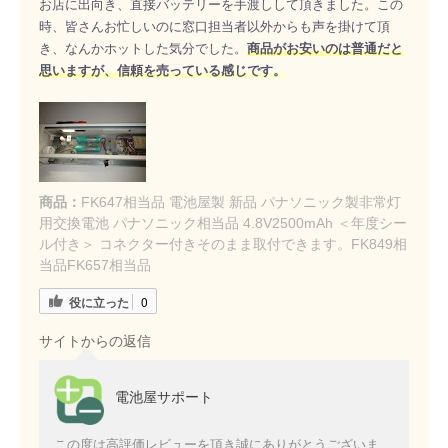
お店に出向き、直接バッテリーを手渡しして頂きました。この
時、皆さんお忙しいのに窓口担当者以外からも声を掛けて頂
き、なんかホットした気分でした。
商品がお安いのは普通だと
思いますが、信頼を売っている感じです。
商品：
FK647相当品 電池屋製 新品 パナソニック製非常灯
用交換電池 パナソニック相当品 4.8V2500mAh ＜年度シー
ル付き＞ コネクター付きそのまま取付できます。FK849相
当品FK657相当品
役に立った
0
サイトからの返信
電池屋サポート
この度は高評価レビューを頂き誠にありがとうございま