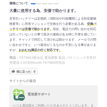
価格について
大量に使用する為、安価で助かります。
非常灯バッテリーは定期的（消防法や行政機関による特定建物
検査等）に所有マンションで交換を行う必要がある為、
交換バ
ッテリーは安価で助かります。
現在、電話での問い合わせ対応
は行っていないとの事で急ぎの連絡がある時に不便を感じてい
ます、チャットで対応して頂ければ助かります、メールでの問
い合わせですと、いつ返信がくるものか不安になる事がありま
すが、
おおむね満足の行く対応です。
商品：
FK796KJ相当品 電池屋製 新品 パナソニック非常灯
用電池 3.6V3000mAh FK796K同等品
役に立った
0
サイトからの返信
電池屋サポート
いつも電池屋をご利用いただきありがとうございます。ま