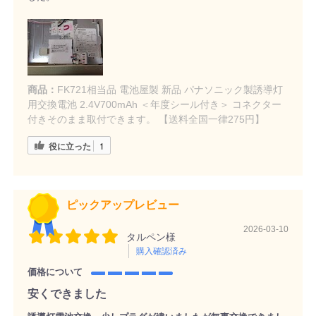
商品：
FK721相当品 電池屋製 新品 パナソニック製誘導灯
用交換電池 2.4V700mAh ＜年度シール付き＞ コネクター
付きそのまま取付できます。 【送料全国一律275円】
役に立った
1
ピックアップレビュー
2026-03-10
タルペン様
購入確認済み
価格について
安くできました