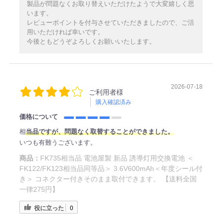
製品が問題なくお取り替えいただけたようで大変嬉しく思
います。
レビューポイントを付与させていただきましたので、ご活
用いただければ幸いです。
今後ともどうぞよろしくお願いいたします。
2026-07-18
ご利用者様
購入確認済み
価格について
相
当品ですが、問題なく取替することができました。
いつも有難うございます。
商品：
FK735相当品 電池屋製 新品 誘導灯用交換電池 ＜
FK122/FK123相当品同等品＞ 3.6V600mAh＜年度シール付
き＞ コネクター付きそのまま取付できます。 【送料全国
一律275円】
役に立った
0