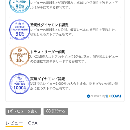
レビューの8割以上が認証済み。卓越した信頼性を誇るストア
だけが手にできる称号です。
透明性ダイヤモンド認定
レビューの9割以上を公開。最高レベルの透明性を実現した、
模範となるストアの証明です。
トラストリーダー銅賞
U-KOMI導入ストアの中で上位10%に選出。認証済みレビュー
の公開数で業界をリードする存在です。
実績ダイヤモンド認定
認証済みレビュー1,000件の大台を達成。揺るぎない信頼の頂
点に立つストアの証明です。
certified by
レビューを書く
質問する
レビュー
Q&A