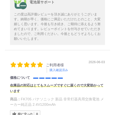
電池屋サポート
この度は高評価レビューを頂き誠にありがとうございま
す。納期が早く、価格にご満足いただけたとのこと、大変
嬉しく思います。今後も引き続き、ご期待に添えるよう努
めてまいります。レビューポイントを付与させていただき
ましたので、ご利用ください。今後ともどうぞよろしくお
願いいたします。
2026-06-03
ご利用者様
購入確認済み
価格について
在庫品の対応はとてもスムーズですぐに届くので大変助かって
います
商品：
FK705 パナソニック 新品 非常灯器具用交換電池 メ
ーカー純正品 2.4V1200mAh
役に立った
0