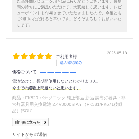
た高評価レビューを頂き誠にありがとうございます。長期
間の持ちにご満足いただけて、大変嬉しく思います。レビ
ューポイントも付与させていただきましたので、今後とも
ご利用いただけると幸いです。どうぞよろしくお願いいた
します。
2026-05-18
ご利用者様
購入確認済み
価格について
電池なので、長期間使用しないとわかりません。
今までの経験上問題ないと思います。
商品：
FK820 パナソニック 純正部品 新品 誘導灯器具・非
常灯器具用交換電池 2.4V3000ｍAh （FK381/FK671後継
品）[SOU]
役に立った
0
サイトからの返信