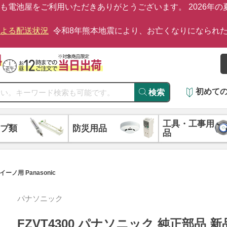
も電池屋をご利用いただきありがとうございます。 2026年
による配送状況
令和8年熊本地震により、お亡くなりになられ
初めて
検索
工具・工事用
プ類
防災用品
品
ーノ用 Panasonic
パナソニック
FZVT4300 パナソニック 純正部品 