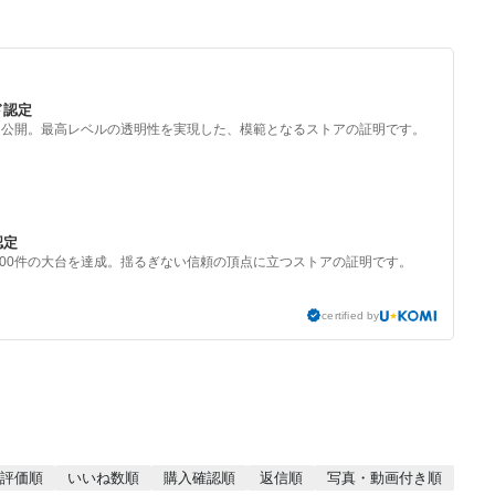
ド認定
を公開。最高レベルの透明性を実現した、模範となるストアの証明です。
認定
000件の大台を達成。揺るぎない信頼の頂点に立つストアの証明です。
certified by
評価順
いいね数順
購入確認順
返信順
写真・動画付き順