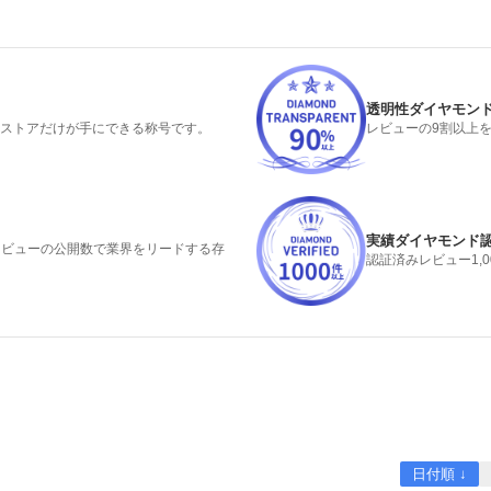
透明性ダイヤモン
るストアだけが手にできる称号です。
レビューの9割以上
実績ダイヤモンド
みレビューの公開数で業界をリードする存
認証済みレビュー1,
日付順 ↓