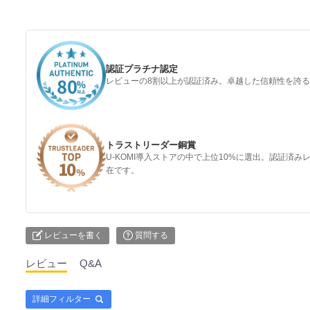
認証プラチナ認定
レビューの8割以上が認証済み。卓越した信頼性を誇
トラストリーダー銅賞
U-KOMI導入ストアの中で上位10%に選出。認証済
在です。
レビューを書く
質問する
レビュー
Q&A
詳細フィルター