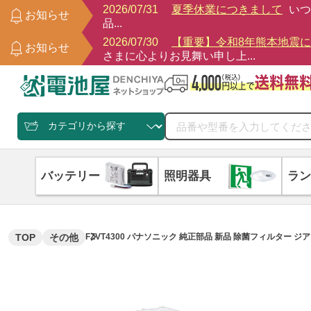
2026/07/31
夏季休業につきまして
いつ
お知らせ
品...
2026/07/30
【重要】令和8年熊本地震
お知らせ
さまに心よりお見舞い申し上...
バッテリー
照明器具
ラン
TOP
その他
FZVT4300 パナソニック 純正部品 新品 除菌フィルター ジアイ