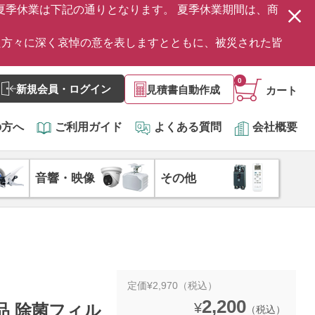
の夏季休業は下記の通りとなります。 夏季休業期間は、商
た方々に深く哀悼の意を表しますとともに、被災された皆
0
新規会員・ログイン
見積書自動作成
カート
の方へ
ご利用ガイド
よくある質問
会社概要
音響・映像
その他
定価¥2,970（税込）
2,200
¥
新品 除菌フィル
（税込）