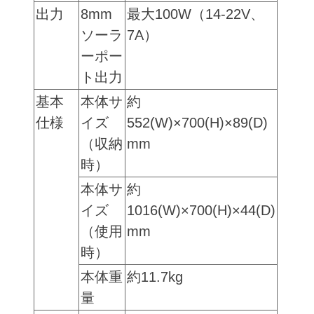
出力
8mm
最大100W（14-22V、
ソーラ
7A）
ーポー
ト出力
基本
本体サ
約
仕様
イズ
552(W)×700(H)×89(D)
（収納
mm
時）
本体サ
約
イズ
1016(W)×700(H)×44(D)
（使用
mm
時）
本体重
約11.7kg
量