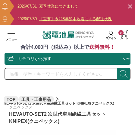
2026/07/31
夏季休業につきまして
2026/07/30
【重要】令和8年熊本地震による配送状況
0
ログイン
カート
メニュー
合計4,000円（税込み）以上で
送料無料！
TOP
工具・工事用品
HEVAUTO-SET2 次世代車用絶縁工具セット KNIPEX(クニペックス)
クニペックス
HEVAUTO-SET2 次世代車用絶縁工具セット
KNIPEX(クニペックス)