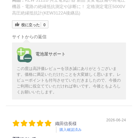
商品：
KEW 3122B 共立電気計器 新品 受変電設備や高電圧
機器・電路の絶縁抵抗測定や診断に！ 定格測定電圧5000V
高圧絶縁抵抗計(KEW3122A後継品)
役に立った
0
サイトからの返信
電池屋サポート
この度は高評価レビューを頂き誠にありがとうございま
す。価格に満足いただけたことを大変嬉しく思います。レ
ビューポイントも付与させていただきましたので、今後の
ご利用に役立てていただければ幸いです。今後ともよろし
くお願いいたします。
2026-06-24
織田信長様
購入確認済み