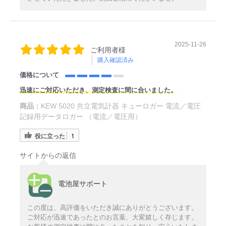
2025-11-26
ご利用者様
購入確認済み
価格について
迅速にご対応いただき、測定検査に間に合いました。
商品：
KEW 5020 共立電気計器 キューロガー 電流／電圧
記録用データロガー （電流／電圧用）
役に立った
1
サイトからの返信
電池屋サポート
この度は、高評価をいただき誠にありがとうございます。
ご対応が迅速であったとのお言葉、大変嬉しく存じます。