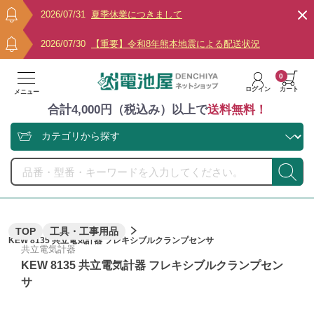
2026/07/31
夏季休業につきまして
2026/07/30
【重要】令和8年熊本地震による配送状況
0
ログイン
カート
メニュー
合計4,000円（税込み）以上で
送料無料！
TOP
工具・工事用品
KEW 8135 共立電気計器 フレキシブルクランプセンサ
共立電気計器
KEW 8135 共立電気計器 フレキシブルクランプセン
サ