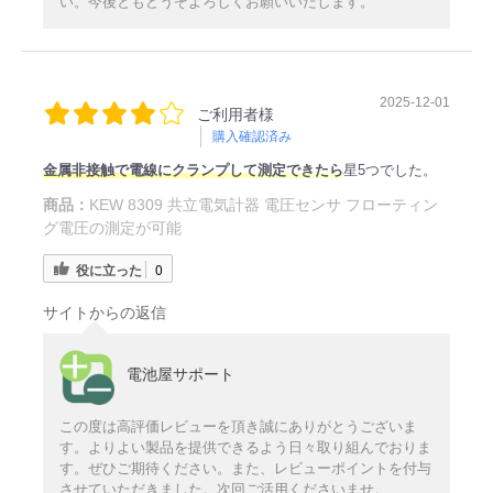
い。今後ともどうぞよろしくお願いいたします。
2025-12-01
ご利用者様
購入確認済み
金属非接触で電線にクランプして測定できたら
星5つでした。
商品：
KEW 8309 共立電気計器 電圧センサ フローティン
グ電圧の測定が可能
役に立った
0
サイトからの返信
電池屋サポート
この度は高評価レビューを頂き誠にありがとうございま
す。よりよい製品を提供できるよう日々取り組んでおりま
す。ぜひご期待ください。また、レビューポイントを付与
させていただきました。次回ご活用くださいませ。