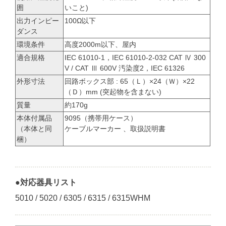
囲
いこと)
出力インピー
100Ω以下
ダンス
環境条件
高度2000m以下、屋内
適合規格
IEC 61010-1，IEC 61010-2-032 CAT Ⅳ 300
V / CAT Ⅲ 600V 汚染度2，IEC 61326
外形寸法
回路ボックス部 : 65（Ｌ）×24（Ｗ）×22
（Ｄ）mm (突起物を含まない)
質量
約170g
本体付属品
9095（携帯用ケース）
（本体と同
ケーブルマーカー 、取扱説明書
梱）
●対応器具リスト
5010 / 5020 / 6305 / 6315 / 6315WHM