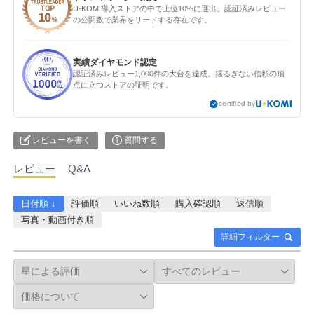
U-KOMI導入ストアの中で上位10%に選出。認証済みレビュー
の公開数で業界をリードする存在です。
実績ダイヤモンド認定
認証済みレビュー1,000件の大台を達成。揺るぎない信頼の頂
点に立つストアの証明です。
certified by
レビューを書く
質問する
レビュー
Q&A
日付順 ↓
評価順
いいね数順
購入確認順
返信順
写真・動画付き順
詳細フィルター