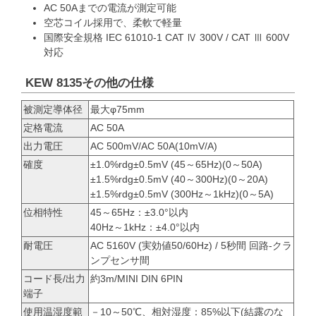
AC 50Aまでの電流が測定可能
空芯コイル採用で、柔軟で軽量
国際安全規格 IEC 61010-1 CAT Ⅳ 300V / CAT Ⅲ 600V
対応
KEW 8135その他の仕様
被測定導体径
最大φ75mm
定格電流
AC 50A
出力電圧
AC 500mV/AC 50A(10mV/A)
確度
±1.0%rdg±0.5mV (45～65Hz)(0～50A)
±1.5%rdg±0.5mV (40～300Hz)(0～20A)
±1.5%rdg±0.5mV (300Hz～1kHz)(0～5A)
位相特性
45～65Hz：±3.0°以内
40Hz～1kHz：±4.0°以内
耐電圧
AC 5160V (実効値50/60Hz) / 5秒間 回路-クラ
ンプセンサ間
コード長/出力
約3m/MINI DIN 6PIN
端子
使用温湿度範
－10～50℃、相対湿度：85%以下(結露のな