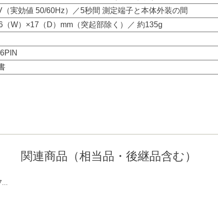
50V（実効値 50/60Hz）／5秒間 測定端子と本体外装の間
×26（W）×17（D）mm（突起部除く）／ 約135g
 6PIN
書
関連商品（相当品・後継品含む）
...