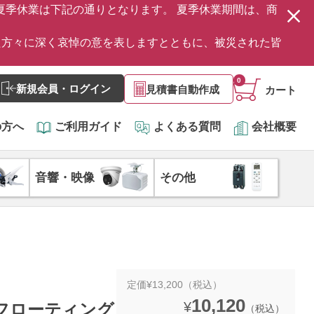
の夏季休業は下記の通りとなります。 夏季休業期間は、商
た方々に深く哀悼の意を表しますとともに、被災された皆
0
新規会員・ログイン
見積書自動作成
カート
の方へ
ご利用ガイド
よくある質問
会社概要
音響・映像
その他
定価¥13,200（税込）
10,120
¥
サ フローティング
（税込）