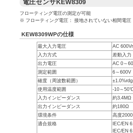
電圧センサKEW8309
フローティング電圧の測定が可能
※ フローティング電圧： 接地されていない相間電圧
KEW8309WPの仕様
最大入力電圧
AC 600Vr
入力方式
差動入力
出力電圧
AC 0～
測定範囲
6～600V
確度（周波数範囲）
±1.0%rdg
使用温度範囲
-10～5
入力インピーダンス
約3.4MΩ
出力インピーダンス
約180Ω
環境条件
高度200
適合規格
IEC/EN 
IEC/EN 