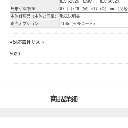
IEC 61326（EMC）、IEC 60529
外形寸法/質量
87（L)×26（W）×17（D）mm（突起
本体付属品（本体と同梱）
取扱説明書
別売オプション
7185（延長コード）
●対応器具リスト
5020
商品詳細