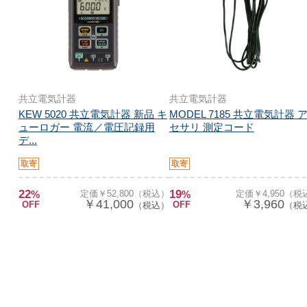
共立電気計器
共立電気計器
KEW 5020 共立電気計器 新品 キ
MODEL 7185 共立電気計器 
ューロガー 電流／電圧記録用
セサリ 測定コード
デ...
取寄
取寄
22
19
%
定価￥52,800（税込）
%
定価￥4,950（税
￥41,000
￥3,960
OFF
OFF
（税込）
（税