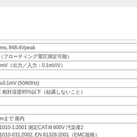
ms, 848.4Vpeak
（フローティング電圧測定可能）
60mV（出力／入力：0.1mV/V）
±0.1mV (50/60Hz)
0℃ 相対湿度85%以下（結露しないこと）
0mまで 屋内
61010-1:2001 測定CAT.III 600V 汚染度2
61010-031:2002, EN 61326:2001（EMC規格）