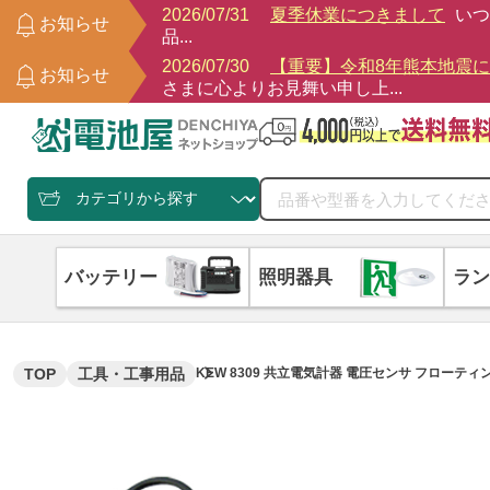
2026/07/31
夏季休業につきまして
いつ
お知らせ
品...
2026/07/30
【重要】令和8年熊本地震
お知らせ
さまに心よりお見舞い申し上...
バッテリー
照明器具
ラン
TOP
工具・工事用品
KEW 8309 共立電気計器 電圧センサ フローテ