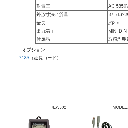
耐電圧
AC 53
外形寸法／質量
87（L)
全長
約2m
出力端子
MINI DIN
付属品
取扱説明
オプション
7185
（延長コード）
KEW502...
MODEL7