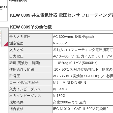
KEW 8309 共立電気計器 電圧センサ フローティン
KEW 8309その他仕様
最大入力電圧
AC 600Vrms, 848.4Vpeak
測定範囲
6～600V
入力方式
差動入力（フローティング電圧測定可
出力電圧
AC 0～60mV（出力／入力：0.1mV/V
確度(周波数 範囲)
±1.0%rdg±0.1mV (50/60Hz)
使用温湿度範囲
-10～50℃ 相対湿度85%以下（結露
耐電圧
AC 5350V（実効値 50/60Hz）／
コード長/出力端子
約2m MINI DIN 6PIN
入力インピーダンス
約3.4MΩ
出力インピーダンス
約180Ω
環境条件
高度2000mまで 屋内
適合規格
IEC 61010-1 CAT Ⅲ 600V 汚染度2