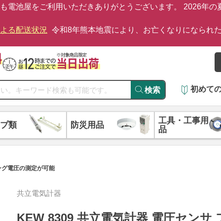
も電池屋をご利用いただきありがとうございます。 2026年
による配送状況
令和8年熊本地震により、お亡くなりになられ
初めて
検索
工具・工事用
プ類
防災用品
品
ィング電圧の測定が可能
共立電気計器
KEW 8309 共立電気計器 電圧セン