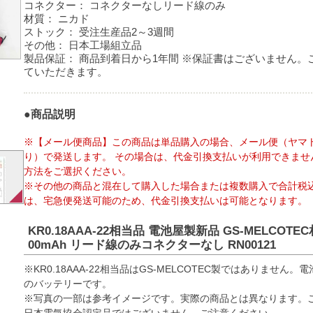
コネクター：
コネクターなしリード線のみ
材質：
ニカド
ストック：
受注生産品2～3週間
その他：
日本工場組立品
製品保証：
商品到着日から1年間 ※保証書はございません。
ていただきます。
●商品説明
※【メール便商品】この商品は単品購入の場合、メール便（ヤマ
り）で発送します。 その場合は、代金引換支払いが利用できませ
方法をご選択ください。
※その他の商品と混在して購入した場合または複数購入で合計税込
は、宅急便発送可能のため、代金引換支払いは可能となります。
KR0.18AAA-22相当品 電池屋製新品 GS-MELCOTEC
00mAh リード線のみコネクターなし RN00121
※KR0.18AAA-22相当品はGS-MELCOTEC製ではありませ
のバッテリーです。
※写真の一部は参考イメージです。実際の商品とは異なります。