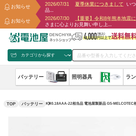
2026/07/31
夏季休業につきまして
いつ
お知らせ
品...
2026/07/30
【重要】令和8年熊本地震
お知らせ
さまに心よりお見舞い申し上...
バッテリー
照明器具
ラン
TOP
バッテリー
KR0.18AAA-22相当品 電池屋製新品 GS-MELCOTE