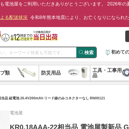
も電池屋をご利用いただきありがとうございます。 2026年
による配送状況
令和8年熊本地震により、お亡くなりになられ
初めて
検索
工具・工事用
プ類
防災用品
品
C相当品 組電池 26.4V200mAh リード線のみコネクターなし RN00121
電池屋
KR0.18AAA-22相当品 電池屋製新品 G