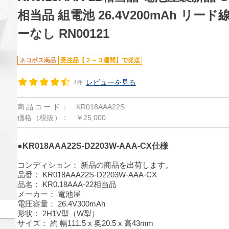
相当品 組電池 26.4V200mAh リ
ーなし RN00121
ネコポス商品
受注品【２～３週間】で発送
レビューを見る
4件
商品コード：
KR018AAA22S
価格（税抜）：
￥25,000
●KR018AAA22S-D2203W-AAA-CX仕様
コンディション：
新品の商品を出荷します。
品番：
KR018AAA22S-D2203W-AAA-CX
品名：
KR0.18AAA-22相当品
メーカー：
電池屋
電圧容量：
26.4V300mAh
形状：
2H1V型（W型）
サイズ：
約 幅111.5 x 奥20.5 x 高43mm