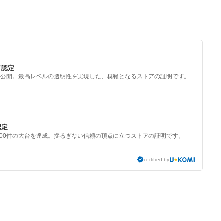
ド認定
を公開。最高レベルの透明性を実現した、模範となるストアの証明です。
認定
000件の大台を達成。揺るぎない信頼の頂点に立つストアの証明です。
certified by