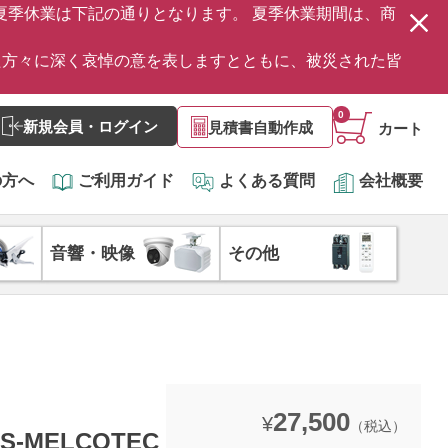
の夏季休業は下記の通りとなります。 夏季休業期間は、商
た方々に深く哀悼の意を表しますとともに、被災された皆
0
新規会員・ログイン
見積書自動作成
カート
の方へ
ご利用ガイド
よくある質問
会社概要
音響・映像
その他
27,500
¥
（税込）
S-MELCOTEC