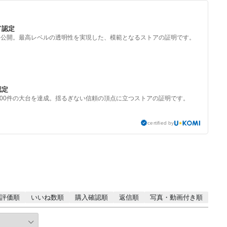
ド認定
を公開。最高レベルの透明性を実現した、模範となるストアの証明です。
認定
000件の大台を達成。揺るぎない信頼の頂点に立つストアの証明です。
certified by
評価順
いいね数順
購入確認順
返信順
写真・動画付き順