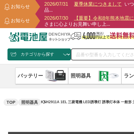
2026/07/31
夏季休業につきまして
いつ
お知らせ
品...
2026/07/30
【重要】令和8年熊本地震
お知らせ
さまに心よりお見舞い申し上...
バッテリー
照明器具
ラン
TOP
照明器具
KSH2911A 1EL 三菱電機 LED誘導灯 誘導灯本体 一般