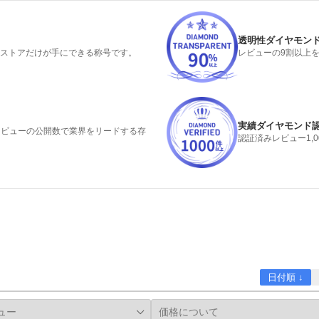
透明性ダイヤモン
るストアだけが手にできる称号です。
レビューの9割以上
実績ダイヤモンド
みレビューの公開数で業界をリードする存
認証済みレビュー1,
日付順 ↓