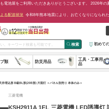
も電池屋をご利用いただきありがとうございます。 2026年
による配送状況
令和8年熊本地震により、お亡くなりになられ
初めて
検索
工具・工事用
プ類
防災用品
品
形 天井埋込形 B級BL形(20B形) 片面灯 ＜パネル別売り 本体のみ＞
三菱電機
KSH2911A 1EL 三菱電機 LED誘導