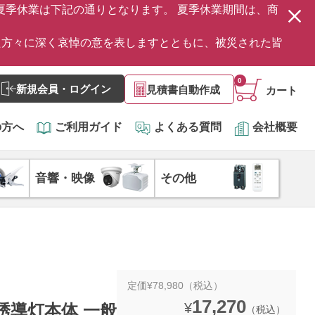
の夏季休業は下記の通りとなります。 夏季休業期間は、商
た方々に深く哀悼の意を表しますとともに、被災された皆
0
新規会員・ログイン
見積書自動作成
カート
の方へ
ご利用ガイド
よくある質問
会社概要
音響・映像
その他
定価¥78,980（税込）
17,270
¥
灯 誘導灯本体 一般
（税込）