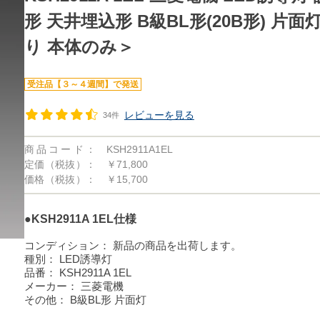
形 天井埋込形 B級BL形(20B形) 片
り 本体のみ＞
受注品【３～４週間】で発送
レビューを見る
34件
商品コード：
KSH2911A1EL
定価（税抜）：
￥71,800
価格（税抜）：
￥15,700
●KSH2911A 1EL仕様
コンディション：
新品の商品を出荷します。
種別：
LED誘導灯
品番：
KSH2911A 1EL
メーカー：
三菱電機
その他：
B級BL形 片面灯