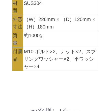
材
SUS304
質
外形
（W）226mm × （D）120mm ×
寸法
（H）180mm
質
約1000g
量
付属
M10 ボルト×2、ナット×2、スプ
品
リングワッシャー×2、平ワッシ
ャー×4