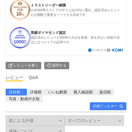
トラストリーダー銅賞
U-KOMI導入ストアの中で上位10%に選出。認証済みレビュー
の公開数で業界をリードする存在です。
実績ダイヤモンド認定
認証済みレビュー1,000件の大台を達成。揺るぎない信頼の頂
点に立つストアの証明です。
certified by
レビューを書く
質問する
レビュー
Q&A
日付順 ↓
評価順
いいね数順
購入確認順
返信順
写真・動画付き順
詳細フィルター