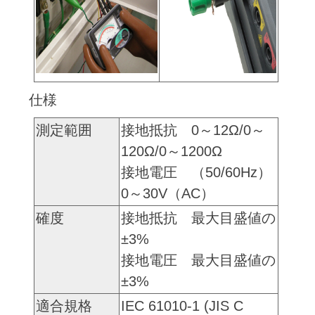
仕様
測定範囲
接地抵抗 0～12Ω/0～
120Ω/0～1200Ω
接地電圧 （50/60Hz）
0～30V（AC）
確度
接地抵抗 最大目盛値の
±3%
接地電圧 最大目盛値の
±3%
適合規格
IEC 61010-1 (JIS C