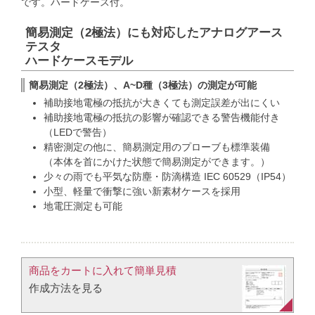
です。ハードケース付。
簡易測定（2極法）にも対応したアナログアース
テスタ
ハードケースモデル
簡易測定（2極法）、A~D種（3極法）の測定が可能
補助接地電極の抵抗が大きくても測定誤差が出にくい
補助接地電極の抵抗の影響が確認できる警告機能付き
（LEDで警告）
精密測定の他に、簡易測定用のプローブも標準装備
（本体を首にかけた状態で簡易測定ができます。）
少々の雨でも平気な防塵・防滴構造 IEC 60529（IP54）
小型、軽量で衝撃に強い新素材ケースを採用
地電圧測定も可能
商品をカートに入れて簡単見積​
作成方法を見る​​