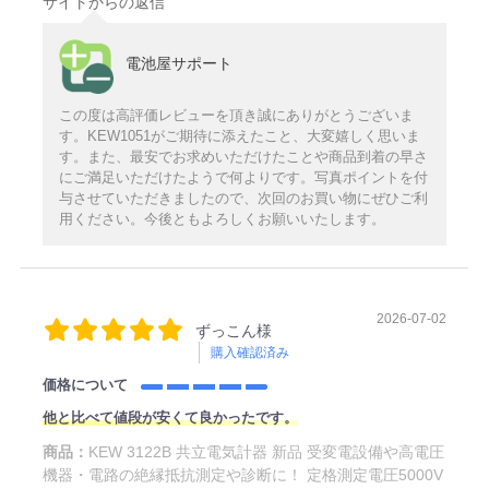
サイトからの返信
電池屋サポート
この度は高評価レビューを頂き誠にありがとうございま
す。KEW1051がご期待に添えたこと、大変嬉しく思いま
す。また、最安でお求めいただけたことや商品到着の早さ
にご満足いただけたようで何よりです。写真ポイントを付
与させていただきましたので、次回のお買い物にぜひご利
用ください。今後ともよろしくお願いいたします。
2026-07-02
ずっこん様
購入確認済み
価格について
他と比べて値段が安くて良かったです。
商品：
KEW 3122B 共立電気計器 新品 受変電設備や高電圧
機器・電路の絶縁抵抗測定や診断に！ 定格測定電圧5000V