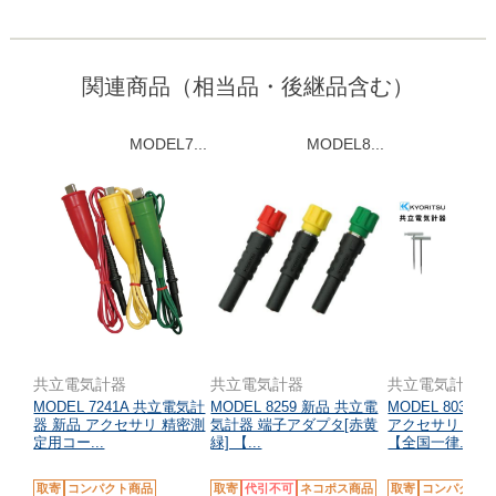
関連商品（相当品・後継品含む）
MODEL7...
MODEL8...
M
共立電気計器
共立電気計器
共立電気計器
MODEL 7241A 共立電気計
MODEL 8259 新品 共立電
MODEL 8032
器 新品 アクセサリ 精密測
気計器 端子アダプタ[赤黄
アクセサリ クリ
定用コー...
緑] 【...
【全国一律...
取寄
コンパクト商品
取寄
代引不可
ネコポス商品
取寄
コンパクト商