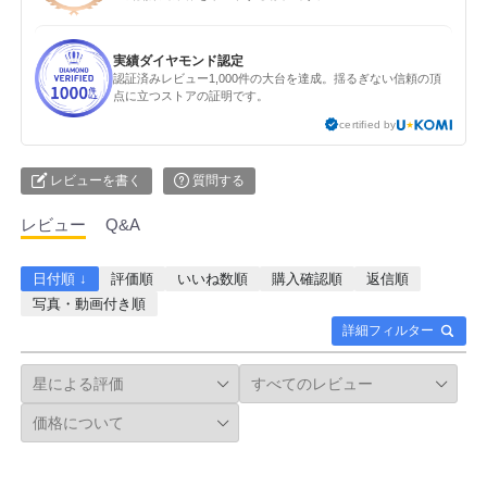
実績ダイヤモンド認定
認証済みレビュー1,000件の大台を達成。揺るぎない信頼の頂
点に立つストアの証明です。
certified by
レビューを書く
質問する
レビュー
Q&A
日付順 ↓
評価順
いいね数順
購入確認順
返信順
写真・動画付き順
詳細フィルター