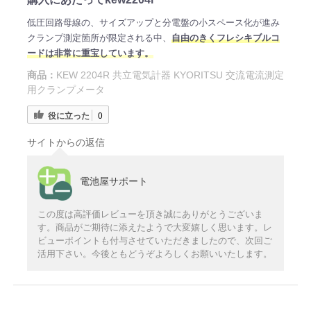
低圧回路母線の、サイズアップと分電盤の小スペース化が進み
クランプ測定箇所が限定される中、
自由のきくフレシキブルコ
ードは非常に重宝しています。
商品：
KEW 2204R 共立電気計器 KYORITSU 交流電流測定
用クランプメータ
役に立った
0
サイトからの返信
電池屋サポート
この度は高評価レビューを頂き誠にありがとうございま
す。商品がご期待に添えたようで大変嬉しく思います。レ
ビューポイントも付与させていただきましたので、次回ご
活用下さい。今後ともどうぞよろしくお願いいたします。