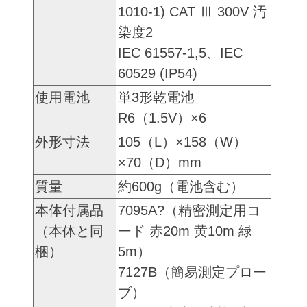
1010-1) CAT Ⅲ 300V 汚
染度2
IEC 61557-1,5、IEC
60529 (IP54)
使用電池
単3形乾電池
R6（1.5V）×6
外形寸法
105（L）×158（W）
×70（D）mm
質量
約600g（電池含む）
本体付属品
7095A?（精密測定用コ
（本体と同
ード 赤20m 黄10m 緑
梱）
5m）
7127B（簡易測定プロー
ブ）