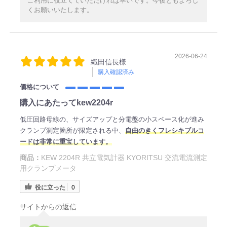
ご利用に役立てていただければ幸いです。今後ともよろし
くお願いいたします。
2026-06-24
織田信長様
購入確認済み
価格について
購入にあたってkew2204r
低圧回路母線の、サイズアップと分電盤の小スペース化が進み
クランプ測定箇所が限定される中、
自由のきくフレシキブルコ
ードは非常に重宝しています。
商品：
KEW 2204R 共立電気計器 KYORITSU 交流電流測定
用クランプメータ
役に立った
0
サイトからの返信