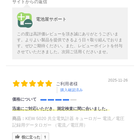
サイトからの返信
電池屋サポート
この度は高評価レビューを頂き誠にありがとうございま
す。よりよい製品を提供できるよう日々取り組んでおりま
す。ぜひご期待ください。また、レビューポイントを付与
させていただきました。次回ご活用くださいませ。
2025-11-26
ご利用者様
購入確認済み
価格について
迅速にご対応いただき、測定検査に間に合いました。
商品：
KEW 5020 共立電気計器 キューロガー 電流／電圧
記録用データロガー （電流／電圧用）
役に立った
1