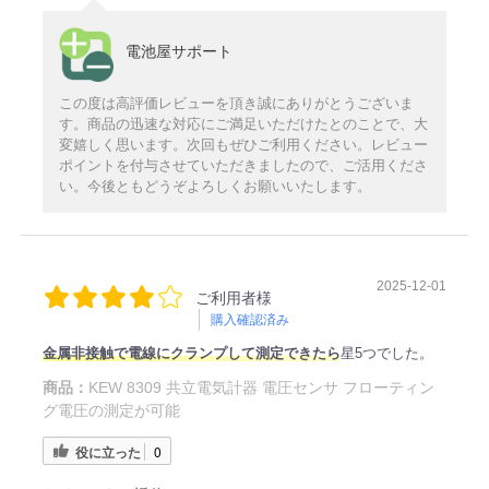
電池屋サポート
この度は高評価レビューを頂き誠にありがとうございま
す。商品の迅速な対応にご満足いただけたとのことで、大
変嬉しく思います。次回もぜひご利用ください。レビュー
ポイントを付与させていただきましたので、ご活用くださ
い。今後ともどうぞよろしくお願いいたします。
2025-12-01
ご利用者様
購入確認済み
金属非接触で電線にクランプして測定できたら
星5つでした。
商品：
KEW 8309 共立電気計器 電圧センサ フローティン
グ電圧の測定が可能
役に立った
0