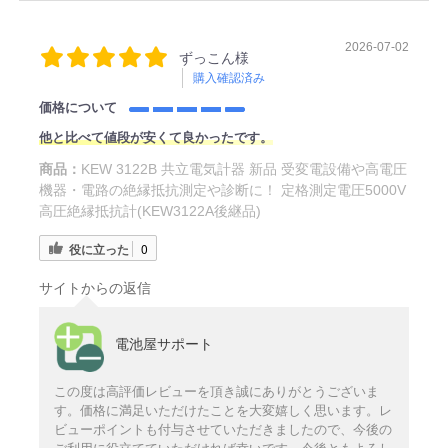
2026-07-02
ずっこん様
購入確認済み
価格について
他と比べて値段が安くて良かったです。
商品：
KEW 3122B 共立電気計器 新品 受変電設備や高電圧
機器・電路の絶縁抵抗測定や診断に！ 定格測定電圧5000V
高圧絶縁抵抗計(KEW3122A後継品)
役に立った
0
サイトからの返信
電池屋サポート
この度は高評価レビューを頂き誠にありがとうございま
す。価格に満足いただけたことを大変嬉しく思います。レ
ビューポイントも付与させていただきましたので、今後の