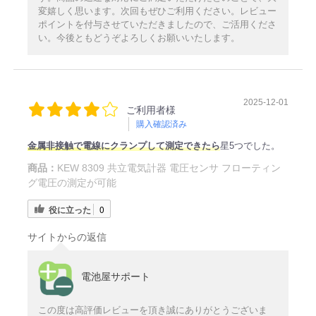
変嬉しく思います。次回もぜひご利用ください。レビュー
ポイントを付与させていただきましたので、ご活用くださ
い。今後ともどうぞよろしくお願いいたします。
2025-12-01
ご利用者様
購入確認済み
金属非接触で電線にクランプして測定できたら
星5つでした。
商品：
KEW 8309 共立電気計器 電圧センサ フローティン
グ電圧の測定が可能
役に立った
0
サイトからの返信
電池屋サポート
この度は高評価レビューを頂き誠にありがとうございま