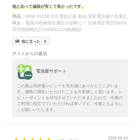
他と比べて値段が安くて良かったです。
商品：
KEW 3122B 共立電気計器 新品 受変電設備や高電圧
機器・電路の絶縁抵抗測定や診断に！ 定格測定電圧5000V
高圧絶縁抵抗計(KEW3122A後継品)
役に立った
0
サイトからの返信
電池屋サポート
この度は高評価レビューを頂き誠にありがとうございま
す。価格に満足いただけたことを大変嬉しく思います。レ
ビューポイントも付与させていただきましたので、今後の
ご利用に役立てていただければ幸いです。今後ともよろし
くお願いいたします。
2026-06-24