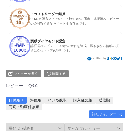
トラストリーダー銅賞
U-KOMI導入ストアの中で上位10%に選出。認証済みレビュー
の公開数で業界をリードする存在です。
実績ダイヤモンド認定
認証済みレビュー1,000件の大台を達成。揺るぎない信頼の頂
点に立つストアの証明です。
certified by
レビューを書く
質問する
レビュー
Q&A
日付順 ↓
評価順
いいね数順
購入確認順
返信順
写真・動画付き順
詳細フィルター