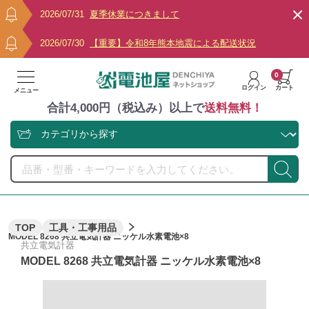
2026/07/31
夏季休業につきまして
2026/07/30
【重要】令和8年熊本地震による配送状況
0
ログイン
カート
メニュー
合計4,000円（税込み）以上で
送料無料！
TOP
工具・工事用品
MODEL 8268 共立電気計器 ニッケル水素電池×8
共立電気計器
MODEL 8268 共立電気計器 ニッケル水素電池×8