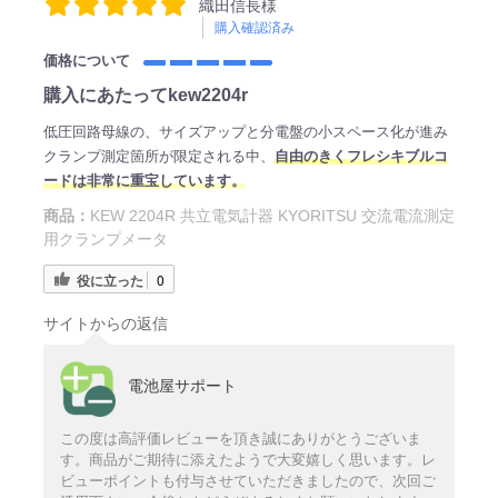
織田信長様
購入確認済み
価格について
購入にあたってkew2204r
低圧回路母線の、サイズアップと分電盤の小スペース化が進み
クランプ測定箇所が限定される中、
自由のきくフレシキブルコ
ードは非常に重宝しています。
商品：
KEW 2204R 共立電気計器 KYORITSU 交流電流測定
用クランプメータ
役に立った
0
サイトからの返信
電池屋サポート
この度は高評価レビューを頂き誠にありがとうございま
す。商品がご期待に添えたようで大変嬉しく思います。レ
ビューポイントも付与させていただきましたので、次回ご