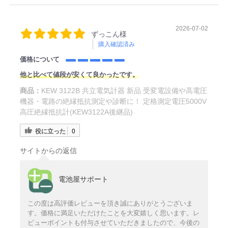
2026-07-02
ずっこん様
購入確認済み
価格について
他と比べて値段が安くて良かったです。
商品：
KEW 3122B 共立電気計器 新品 受変電設備や高電圧
機器・電路の絶縁抵抗測定や診断に！ 定格測定電圧5000V
高圧絶縁抵抗計(KEW3122A後継品)
役に立った
0
サイトからの返信
電池屋サポート
この度は高評価レビューを頂き誠にありがとうございま
す。価格に満足いただけたことを大変嬉しく思います。レ
ビューポイントも付与させていただきましたので、今後の