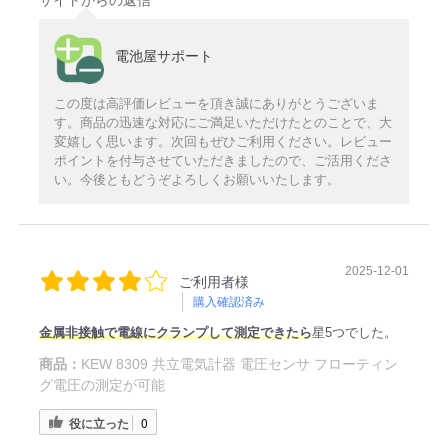
サイトからの返信
電池屋サポート
この度は高評価レビューを頂き誠にありがとうございま
す。商品の迅速な対応にご満足いただけたとのことで、大
変嬉しく思います。次回もぜひご利用ください。レビュー
ポイントを付与させていただきましたので、ご活用くださ
い。今後ともどうぞよろしくお願いいたします。
2025-12-01
ご利用者様
購入確認済み
金属非接触で電線にクランプして測定できたら
星5つでした。
商品：
KEW 8309 共立電気計器 電圧センサ フローティン
グ電圧の測定が可能
役に立った
0