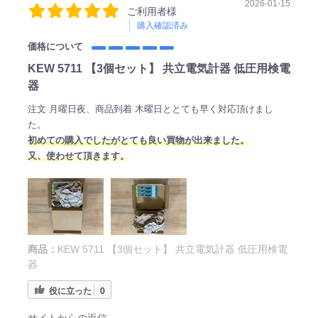
2026-01-15
ご利用者様
購入確認済み
価格について
KEW 5711 【3個セット】 共立電気計器 低圧用検電
器
注文 月曜日夜、商品到着 木曜日ととても早く対応頂けまし
た。
初めての購入でしたがとても良い買物が出来ました。
又、使わせて頂きます。
商品：
KEW 5711 【3個セット】 共立電気計器 低圧用検電
器
役に立った
0