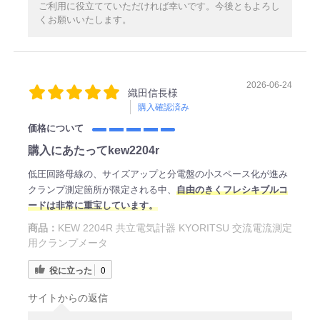
ご利用に役立てていただければ幸いです。今後ともよろし
くお願いいたします。
2026-06-24
織田信長様
購入確認済み
価格について
購入にあたってkew2204r
低圧回路母線の、サイズアップと分電盤の小スペース化が進み
クランプ測定箇所が限定される中、
自由のきくフレシキブルコ
ードは非常に重宝しています。
商品：
KEW 2204R 共立電気計器 KYORITSU 交流電流測定
用クランプメータ
役に立った
0
サイトからの返信