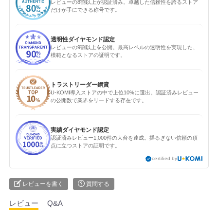
レビューの8割以上が認証済み。卓越した信頼性を誇るストア
だけが手にできる称号です。
透明性ダイヤモンド認定
レビューの9割以上を公開。最高レベルの透明性を実現した、
模範となるストアの証明です。
トラストリーダー銅賞
U-KOMI導入ストアの中で上位10%に選出。認証済みレビュー
の公開数で業界をリードする存在です。
実績ダイヤモンド認定
認証済みレビュー1,000件の大台を達成。揺るぎない信頼の頂
点に立つストアの証明です。
certified by
レビューを書く
質問する
レビュー
Q&A