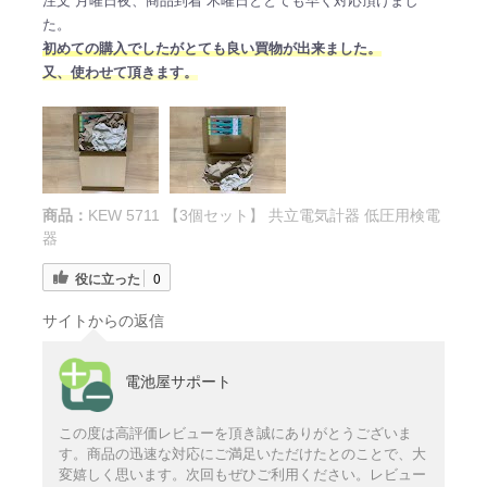
注文 月曜日夜、商品到着 木曜日ととても早く対応頂けまし
た。
初めての購入でしたがとても良い買物が出来ました。
又、使わせて頂きます。
商品：
KEW 5711 【3個セット】 共立電気計器 低圧用検電
器
役に立った
0
サイトからの返信
電池屋サポート
この度は高評価レビューを頂き誠にありがとうございま
す。商品の迅速な対応にご満足いただけたとのことで、大
変嬉しく思います。次回もぜひご利用ください。レビュー