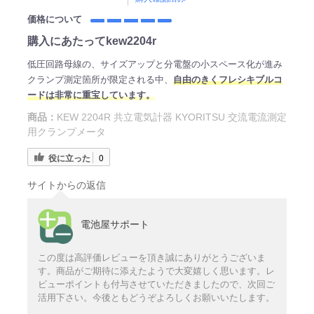
価格について
購入にあたってkew2204r
低圧回路母線の、サイズアップと分電盤の小スペース化が進み
クランプ測定箇所が限定される中、
自由のきくフレシキブルコ
ードは非常に重宝しています。
商品：
KEW 2204R 共立電気計器 KYORITSU 交流電流測定
用クランプメータ
役に立った
0
サイトからの返信
電池屋サポート
この度は高評価レビューを頂き誠にありがとうございま
す。商品がご期待に添えたようで大変嬉しく思います。レ
ビューポイントも付与させていただきましたので、次回ご
活用下さい。今後ともどうぞよろしくお願いいたします。