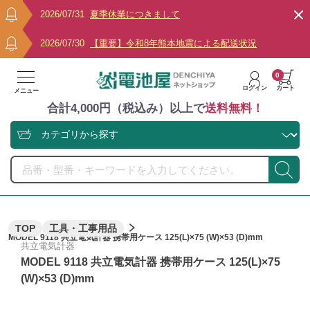
2026/07/31
夏季休業につきまして
2026/07/30
【重要】令和8年熊本地震による配送状況
0
ログイン
カート
メニュー
合計4,000円（税込み）以上で
送料無料！
TOP
工具・工事用品
MODEL 9118 共立電気計器 携帯用ケース 125(L)×75 (W)×53 (D)mm
共立電気計器
MODEL 9118 共立電気計器 携帯用ケース 125(L)×75
(W)×53 (D)mm