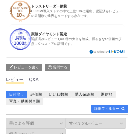
トラストリーダー銅賞
U-KOMI導入ストアの中で上位10%に選出。認証済みレビュー
の公開数で業界をリードする存在です。
実績ダイヤモンド認定
認証済みレビュー1,000件の大台を達成。揺るぎない信頼の頂
点に立つストアの証明です。
certified by
レビューを書く
質問する
レビュー
Q&A
日付順 ↓
評価順
いいね数順
購入確認順
返信順
写真・動画付き順
詳細フィルター