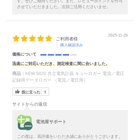
す。ぜひご期待ください。また、レビューポイントを付与
させていただきました。次回ご活用くださいませ。
2025-11-26
ご利用者様
購入確認済み
価格について
迅速にご対応いただき、測定検査に間に合いました。
商品：
KEW 5020 共立電気計器 キューロガー 電流／電圧
記録用データロガー （電流／電圧用）
役に立った
1
サイトからの返信
電池屋サポート
この度は、高評価をいただき誠にありがとうございます。