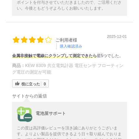
ポイントを付与させていただきましたので、ご活用くださ
い。今後ともどうぞよろしくお願いいたします。
2025-12-01
ご利用者様
購入確認済み
金属非接触で電線にクランプして測定できたら
星5つでした。
商品：
KEW 8309 共立電気計器 電圧センサ フローティン
グ電圧の測定が可能
役に立った
0
サイトからの返信
電池屋サポート
この度は高評価レビューを頂き誠にありがとうございま
す。よりよい製品を提供できるよう日々取り組んでおりま