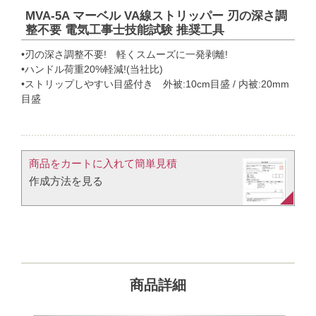
MVA-5A マーベル VA線ストリッパー 刃の深さ調
整不要 電気工事士技能試験 推奨工具
•刃の深さ調整不要! 軽くスムーズに一発剥離!
•ハンドル荷重20%軽減!(当社比)
•ストリップしやすい目盛付き 外被:10cm目盛 / 内被:20mm
目盛
商品をカートに入れて簡単見積​
作成方法を見る​​
商品詳細