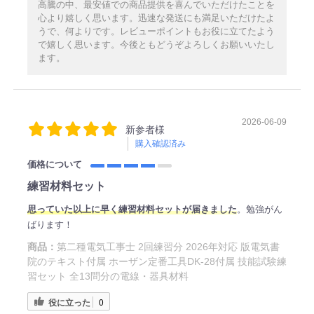
高騰の中、最安値での商品提供を喜んでいただけたことを
心より嬉しく思います。迅速な発送にも満足いただけたよ
うで、何よりです。レビューポイントもお役に立てたよう
で嬉しく思います。今後ともどうぞよろしくお願いいたし
ます。
2026-06-09
新参者様
購入確認済み
価格について
練習材料セット
思っていた以上に早く練習材料セットが届きました
。勉強がん
ばります！
商品：
第二種電気工事士 2回練習分 2026年対応 版電気書
院のテキスト付属 ホーザン定番工具DK-28付属 技能試験練
習セット 全13問分の電線・器具材料
役に立った
0