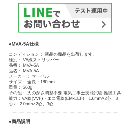
●MVA-5A仕様
コンディション：
新品の商品を出荷します。
種別：
VA線ストリッパー
品番：
MVA-5A
品名：
MVA-5A
メーカー：
マーベル
サイズ：
全長：180mm
重量：
360g
その他：
刃の深さ調整不要 電気工事士技能試験 推奨工具
能力：VA線(VVF)・エコ電線(EM-EEF) 1.6mm×2心、3
心 / 2.0mm×2心、3心
●商品説明