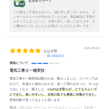
電池屋サポート
この度はご不便をおかけし、誠に申し訳ございません。ダ
ンボールのシールが剥がれていたため、商品確認に手間が
かかってしまったこと、大変心苦しく思っております。ま
た機会がございましたらお選びいただけたら幸いです。
2026-06-24
おはぎ様
購入確認済み
価格について
電気工事士一種実技
電気工事士一種実技試験のため、購入しました。コーナンでみ
かけて、友達から進められたが、迷って買わなかった。やっぱ
りほしくなり、購入した。
cvvのはぎ取りが、とてもスムーズ
にできた。使いやすいし、女性の私でも簡単に作業ができた。
実技試験で使ってみようと思います。
商品：
MC-012 マーベル ケーブルストリッパー 【全国一