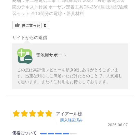
商品：
第二種電気工事士 2回練習分 2026年対応 版電気書
院のテキスト付属 ホーザン定番工具DK-28付属 技能試験練
習セット 全13問分の電線・器具材料
役に立った
0
サイトからの返信
電池屋サポート
この度は高評価レビューを頂き誠にありがとうございま
す。迅速な対応にご満足いただけたとのことで、大変嬉し
く思います。またのご利用をお待ちしております。
アイアール様
購入確認済み
2026-06-07
価格について