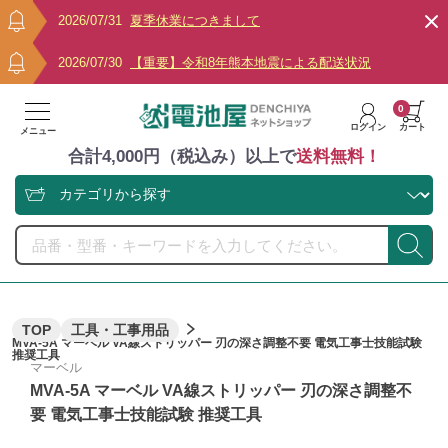
2026/07/31
夏季休業につきまして
2026/07/30
【重要】令和8年熊本地震による配送状況
0
ログイン
カート
メニュー
合計4,000円（税込み）以上で
送料無料！
TOP
工具・工事用品
MVA-5A マーベル VA線ストリッパー 刃の深さ調整不要 電気工事士技能試験
推奨工具
マーベル
MVA-5A マーベル VA線ストリッパー 刃の深さ調整不
要 電気工事士技能試験 推奨工具