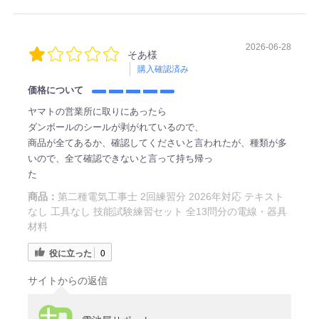
2026-06-28
そあ様
購入確認済み
価格について
ヤマトの営業所に取りにあったら
ダンボールのシールが剥がれているので、
商品が全てあるか、確認してくださいと言われたが、種類が多
いので、全て確認できないと言って持ち帰っ
た
商品：
第二種電気工事士 2回練習分 2026年対応 テキスト
なし 工具なし 技能試験練習セット 全13問分の電線・器具
材料
役に立った
0
サイトからの返信