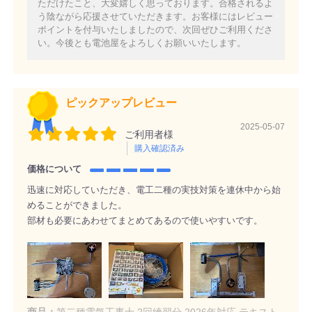
ただけたこと、大変嬉しく思っております。合格されるよ
う陰ながら応援させていただきます。お客様にはレビュー
ポイントを付与いたしましたので、次回ぜひご利用くださ
い。今後とも電池屋をよろしくお願いいたします。
ピックアップレビュー
2025-05-07
ご利用者様
購入確認済み
価格について
迅速に対応していただき、電工二種の実技対策を連休中から始
めることができました。
部材も必要にあわせてまとめてあるので使いやすいです。
商品：
第二種電気工事士 2回練習分 2026年対応 テキスト