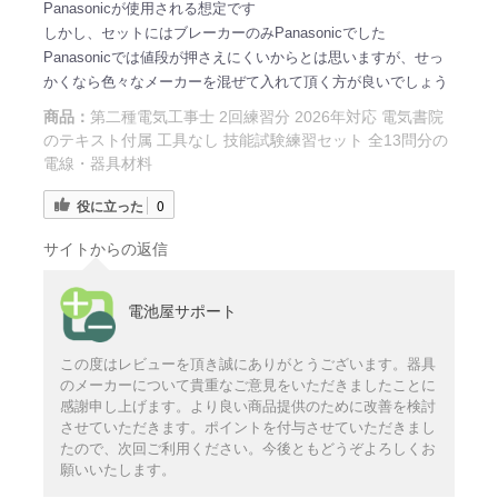
Panasonicが使用される想定です
しかし、セットにはブレーカーのみPanasonicでした
Panasonicでは値段が押さえにくいからとは思いますが、せっ
かくなら色々なメーカーを混ぜて入れて頂く方が良いでしょう
商品：
第二種電気工事士 2回練習分 2026年対応 電気書院
のテキスト付属 工具なし 技能試験練習セット 全13問分の
電線・器具材料
役に立った
0
サイトからの返信
電池屋サポート
この度はレビューを頂き誠にありがとうございます。器具
のメーカーについて貴重なご意見をいただきましたことに
感謝申し上げます。より良い商品提供のために改善を検討
させていただきます。ポイントを付与させていただきまし
たので、次回ご利用ください。今後ともどうぞよろしくお
願いいたします。