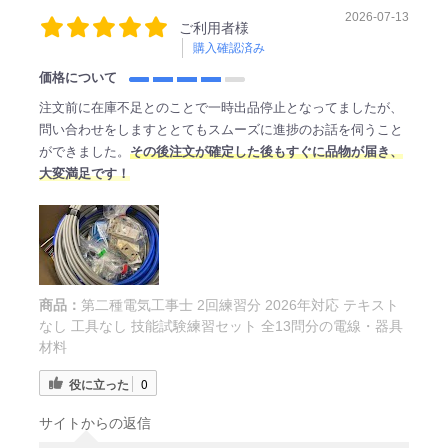
2026-07-13
ご利用者様
購入確認済み
価格について
注文前に在庫不足とのことで一時出品停止となってましたが、
問い合わせをしますととてもスムーズに進捗のお話を伺うこと
ができました。
その後注文が確定した後もすぐに品物が届き、
大変満足です！
商品：
第二種電気工事士 2回練習分 2026年対応 テキスト
なし 工具なし 技能試験練習セット 全13問分の電線・器具
材料
役に立った
0
サイトからの返信