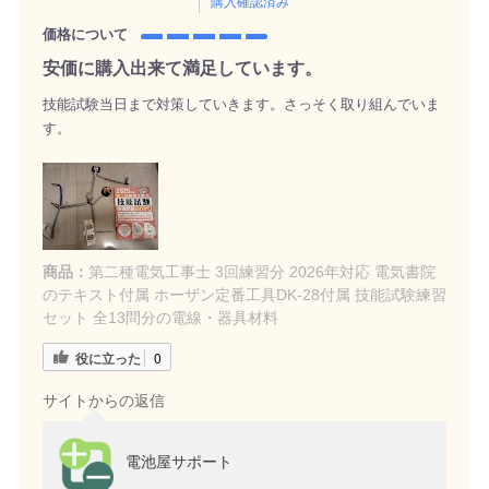
購入確認済み
価格について
安価に購入出来て満足しています。
技能試験当日まで対策していきます。さっそく取り組んでいま
す。
商品：
第二種電気工事士 3回練習分 2026年対応 電気書院
のテキスト付属 ホーザン定番工具DK-28付属 技能試験練習
セット 全13問分の電線・器具材料
役に立った
0
サイトからの返信
電池屋サポート