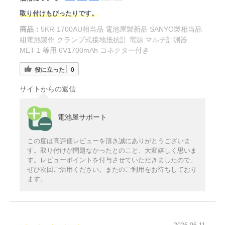
取り付けもぴったりです。
商品：
5KR-1700AU相当品 電池屋製新品 SANYO製相当品
組電池製作 クランプ式接地抵抗計 電源 マルチ計測器
MET-1 等用 6V1700mAh コネクター付き
役に立った
0
サイトからの返信
電池屋サポート
この度は高評価レビューを頂き誠にありがとうございま
す。取り付けが問題なかったとのこと、大変嬉しく思いま
す。レビューポイントを付与させていただきましたので、
ぜひ次回ご活用ください。またのご利用をお待ちしており
ます。
2026-06-11