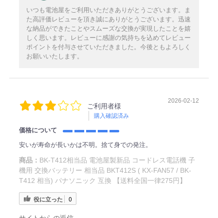
いつも電池屋をご利用いただきありがとうございます。ま
た高評価レビューを頂き誠にありがとうございます。迅速
な納品ができたことやスムーズな交換が実現したことを嬉
しく思います。レビューに感謝の気持ちを込めてレビュー
ポイントを付与させていただきました。今後ともよろしく
お願いいたします。
2026-02-12
ご利用者様
購入確認済み
価格について
安いが寿命が長いかは不明。捨て身での発注。
商品：
BK-T412相当品 電池屋製新品 コードレス電話機 子
機用 交換バッテリー 相当品 BKT412S ( KX-FAN57 / BK-
T412 相当) パナソニック 互換 【送料全国一律275円】
役に立った
0