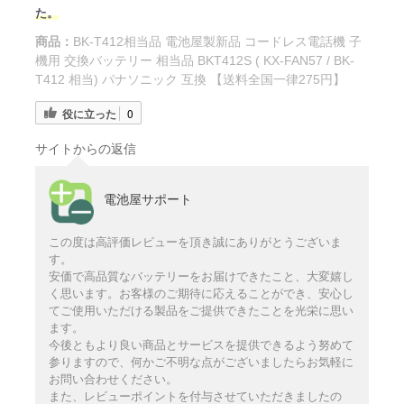
た。
商品：
BK-T412相当品 電池屋製新品 コードレス電話機 子
機用 交換バッテリー 相当品 BKT412S ( KX-FAN57 / BK-
T412 相当) パナソニック 互換 【送料全国一律275円】
役に立った
0
サイトからの返信
電池屋サポート
この度は高評価レビューを頂き誠にありがとうございま
す。
安価で高品質なバッテリーをお届けできたこと、大変嬉し
く思います。お客様のご期待に応えることができ、安心し
てご使用いただける製品をご提供できたことを光栄に思い
ます。
今後ともより良い商品とサービスを提供できるよう努めて
参りますので、何かご不明な点がございましたらお気軽に
お問い合わせください。
また、レビューポイントを付与させていただきましたの