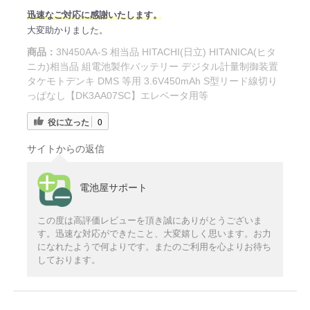
迅速なご対応に感謝いたします。
大変助かりました。
商品：
3N450AA-S 相当品 HITACHI(日立) HITANICA(ヒタ
ニカ)相当品 組電池製作バッテリー デジタル計量制御装置
タケモトデンキ DMS 等用 3.6V450mAh S型リード線切り
っぱなし【DK3AA07SC】エレベータ用等
役に立った
0
サイトからの返信
電池屋サポート
この度は高評価レビューを頂き誠にありがとうございま
す。迅速な対応ができたこと、大変嬉しく思います。お力
になれたようで何よりです。またのご利用を心よりお待ち
しております。