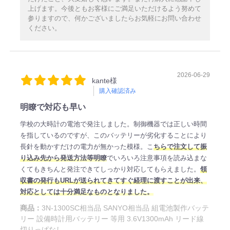
上げます。今後ともお客様にご満足いただけるよう努めて
参りますので、何かございましたらお気軽にお問い合わせ
ください。
2026-06-29
kante様
購入確認済み
明瞭で対応も早い
学校の大時計の電池で発注しました。制御機器では正しい時間
を指しているのですが、このバッテリーが劣化することにより
長針を動かすだけの電力が無かった模様。こ
ちらで注文して振
り込み先から発送方法等明瞭
でいろいろ注意事項を読み込まな
くてもきちんと発注できてしっかり対応してもらえました。
領
収書の発行もURLが送られてきてすぐ経理に渡すことが出来、
対応としては十分満足なものとなりました。
商品：
3N-1300SC相当品 SANYO相当品 組電池製作バッテ
リー 設備時計用バッテリー 等用 3.6V1300mAh リード線
切りっぱなし