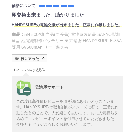
価格について
即交換出来ました。助かりました
H
ANDYSURFの電池交換が出来ました、正常に作動しました。
商品：
5N-500A相当品(同等品) 電池屋製新品 SANYO製相
当品 組電池製作バッテリー 東京精密 HANDYSURF E-35A
等用 6V500mAh リード線のみ
役に立った
0
サイトからの返信
電池屋サポート
この度は高評価レビューを頂き誠にありがとうございま
す。HANDYSURFの電池交換がスムーズに行え、正常に作
動したとのことで、大変嬉しく思います。お礼の気持ちを
込めて、レビューポイントを付与させていただきました。
今後ともどうぞよろしくお願いいたします。