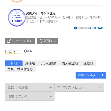
実績ダイヤモンド認定
認証済みレビュー1,000件の大台を達成。揺るぎない信頼の頂
点に立つストアの証明です。
certified by
レビューを書く
質問する
レビュー
Q&A
日付順 ↓
評価順
いいね数順
購入確認順
返信順
写真・動画付き順
詳細フィルター