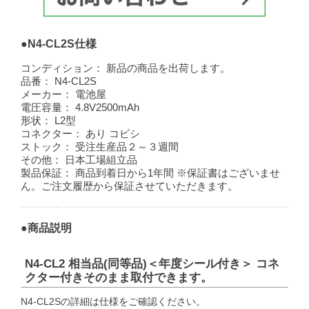
●N4-CL2S仕様
コンディション：
新品の商品を出荷します。
品番：
N4-CL2S
メーカー：
電池屋
電圧容量：
4.8V2500mAh
形状：
L2型
コネクター：
あり コビシ
ストック：
受注生産品２～３週間
その他：
日本工場組立品
製品保証：
商品到着日から1年間 ※保証書はございませ
ん。ご注文履歴から保証させていただきます。
●商品説明
N4-CL2 相当品(同等品)＜年度シール付き＞ コネ
クター付きそのまま取付できます。
N4-CL2Sの詳細は仕様をご確認ください。