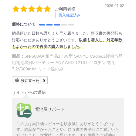
2026-07-02
ご利用者様
購入確認済み
価格について
納品頂いた日数も思たより早く届きました。領収書の再発行も
対応いただきありがとうございます。
以前も購入し、対応年数
もよかったので再度の購入致しました。
商品：
6N-600AA 相当品1H3V型 SANYO Cadnica製相当品
組電池製作バッテリー ANY ARD-1216T ギロチン 等用
7.2V600mAh リード線のみ
役に立った
0
サイトからの返信
電池屋サポート
この度は高評価レビューを頂き誠にありがとうございま
す。納品が早かったことや、領収書の再発行にご満足いた
だけたこと、大変嬉しく思います。また再購入に感謝申し