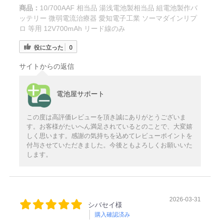
商品：
10/700AAF 相当品 湯浅電池製相当品 組電池製作バ
ッテリー 微弱電流治療器 愛知電子工業 ソーマダインリプ
ロ 等用 12V700mAh リード線のみ
役に立った
0
サイトからの返信
電池屋サポート
この度は高評価レビューを頂き誠にありがとうございま
す。お客様がたいへん満足されているとのことで、大変嬉
しく思います。感謝の気持ちを込めてレビューポイントを
付与させていただきました。今後ともよろしくお願いいた
します。
2026-03-31
シバセイ様
購入確認済み