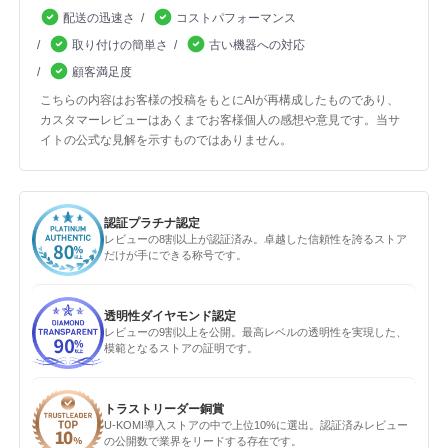
配送の迅速さ
コストパフォーマンス
取り付けの簡単さ
古い機器への対応
顧客満足度
こちらの内容はお客様の投稿をもとにAIが再構成したものであり、
カスタマーレビューはあくまでお客様個人の感想や意見です。当サ
イトの公式な見解を示すものではありません。
認証プラチナ認定
レビューの8割以上が認証済み。卓越した信頼性を誇るストア
だけが手にできる称号です。
透明性ダイヤモンド認定
レビューの9割以上を公開。最高レベルの透明性を実現した、
模範となるストアの証明です。
トラストリーダー銅賞
U-KOMI導入ストアの中で上位10%に選出。認証済みレビュー
の公開数で業界をリードする存在です。