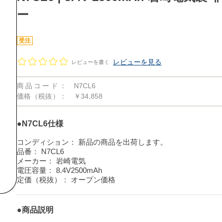
ー
受注
レビューを見る
レビューを書く
商品コード：
N7CL6
価格（税抜）：
￥34,858
●N7CL6仕様
コンディション：
新品の商品を出荷します。
品番：
N7CL6
メーカー：
岩崎電気
電圧容量：
8.4V2500mAh
定価（税抜）：
オープン価格
●商品説明