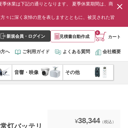
の夏季休業は下記の通りとなります。 夏季休業期間は、商
た方々に深く哀悼の意を表しますとともに、被災された皆
0
新規会員・ログイン
見積書自動作成
カート
の方へ
ご利用ガイド
よくある質問
会社概要
音響・映像
その他
38,344
¥
（税込）
製 非常灯バッテリ