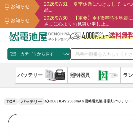
2026/07/31
夏季休業につきまして
いつ
お知らせ
品...
2026/07/30
【重要】令和8年熊本地震
お知らせ
さまに心よりお見舞い申し上...
バッテリー
照明器具
ラン
TOP
バッテリー
N7CL6 | 8.4V 2500mAh 岩崎電気製 非常灯バッテリー