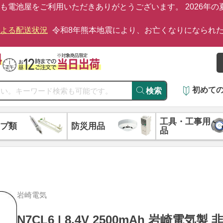
も電池屋をご利用いただきありがとうございます。 2026年
による配送状況
令和8年熊本地震により、お亡くなりになられ
初めて
検索
工具・工事用
プ類
防災用品
品
岩崎電気
N7CL6 | 8.4V 2500mAh 岩崎電気