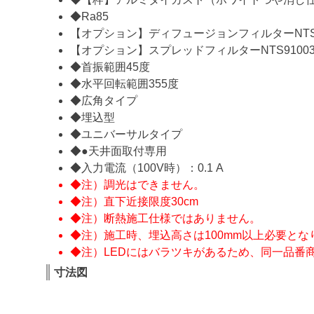
◆Ra85
【オプション】ディフュージョンフィルターNTS9
【オプション】スプレッドフィルターNTS9100
◆首振範囲45度
◆水平回転範囲355度
◆広角タイプ
◆埋込型
◆ユニバーサルタイプ
◆●天井面取付専用
◆入力電流（100V時）：0.1 A
◆注）調光はできません。
◆注）直下近接限度30cm
◆注）断熱施工仕様ではありません。
◆注）施工時、埋込高さは100mm以上必要とな
◆注）LEDにはバラツキがあるため、同一品番
寸法図