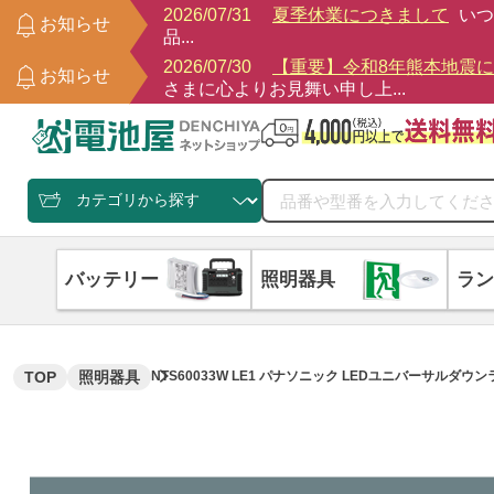
2026/07/31
夏季休業につきまして
いつ
お知らせ
品...
2026/07/30
【重要】令和8年熊本地震
お知らせ
さまに心よりお見舞い申し上...
バッテリー
照明器具
ラン
TOP
照明器具
NTS60033W LE1 パナソニック LEDユニバーサルダウン