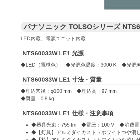
パナソニック TOLSOシリーズ NTS
LED内蔵、電源ユニット内蔵
NTS60033W LE1 光源
◆LED（電球色） ◆光源色温度：3000 K ◆光源寿
NTS60033W LE1 寸法・質量
◆埋込穴径：φ100 mm ◆埋込高：97 mm
◆質量：0.8 kg
NTS60033W LE1 仕様・注意事項
◆器具光束：755 lm ◆電圧：100 V ◆消費電力
◆【灯具】アルミダイカスト（ホワイトつや消
◆【枠】アルミダイカスト（ホワイトつや消し