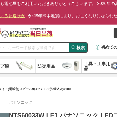
も電池屋をご利用いただきありがとうございます。 2026年
による配送状況
令和8年熊本地震により、お亡くなりになられ
初めて
検索
工具・工事用
プ類
防災用品
品
ライト(電球色)＜ビーム角39°＞ 100形 埋込穴Φ100
パナソニック
NTS60033W LE1 パナソニック L