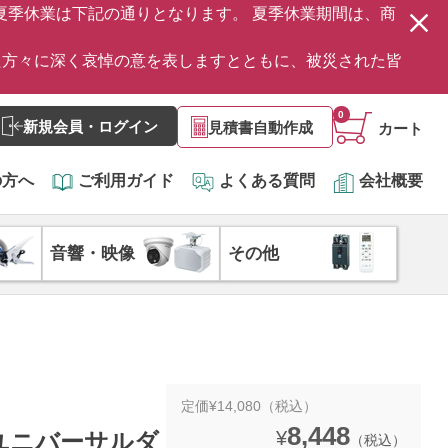
の夏季休業は下記の通りとなります。 夏季休業期間は、商
た方々に深く哀悼の意を表しますとともに、被災された皆
0
新規会員・ログイン
見積書自動作成
カート
の方へ
ご利用ガイド
よくある質問
会社概要
音響・映像
その他
定価¥14,080（税込）
8,448
¥
EDユニバーサルダ
（税込）