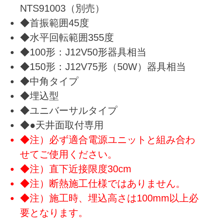
NTS91003（別売）
◆首振範囲45度
◆水平回転範囲355度
◆100形：J12V50形器具相当
◆150形：J12V75形（50W）器具相当
◆中角タイプ
◆埋込型
◆ユニバーサルタイプ
◆●天井面取付専用
◆注）必ず適合電源ユニットと組み合わ
せてご使用ください。
◆注）直下近接限度30cm
◆注）断熱施工仕様ではありません。
◆注）施工時、埋込高さは100mm以上必
要となります。