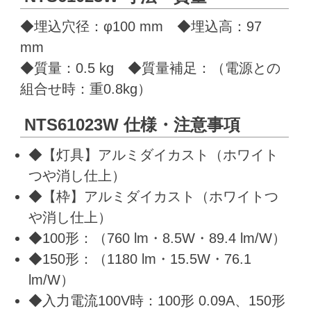
◆埋込穴径：φ100 mm ◆埋込高：97
mm
◆質量：0.5 kg ◆質量補足：（電源との
組合せ時：重0.8kg）
NTS61023W 仕様・注意事項
◆【灯具】アルミダイカスト（ホワイト
つや消し仕上）
◆【枠】アルミダイカスト（ホワイトつ
や消し仕上）
◆100形：（760 lm・8.5W・89.4 lm/W）
◆150形：（1180 lm・15.5W・76.1
lm/W）
◆入力電流100V時：100形 0.09A、150形