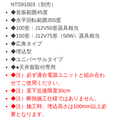
NTS91003（別売）
◆首振範囲45度
◆水平回転範囲355度
◆100形：J12V50形器具相当
◆150形：J12V75形（50W）器具相当
◆広角タイプ
◆埋込型
◆ユニバーサルタイプ
◆●天井面取付専用
◆注）必ず適合電源ユニットと組み合わ
せてご使用ください。
◆注）直下近接限度30cm
◆注）断熱施工仕様ではありません。
◆注）施工時、埋込高さは100mm以上必
要となります。