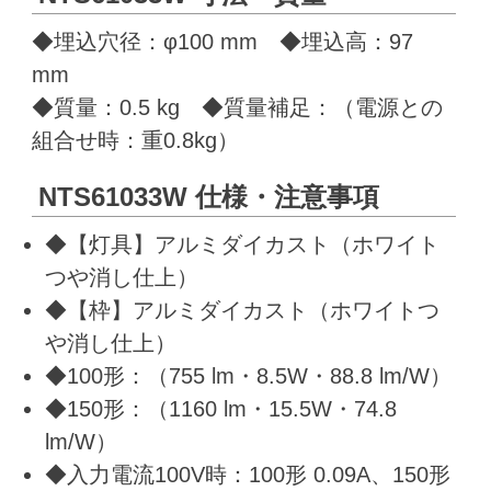
◆埋込穴径：φ100 mm ◆埋込高：97
mm
◆質量：0.5 kg ◆質量補足：（電源との
組合せ時：重0.8kg）
NTS61033W 仕様・注意事項
◆【灯具】アルミダイカスト（ホワイト
つや消し仕上）
◆【枠】アルミダイカスト（ホワイトつ
や消し仕上）
◆100形：（755 lm・8.5W・88.8 lm/W）
◆150形：（1160 lm・15.5W・74.8
lm/W）
◆入力電流100V時：100形 0.09A、150形