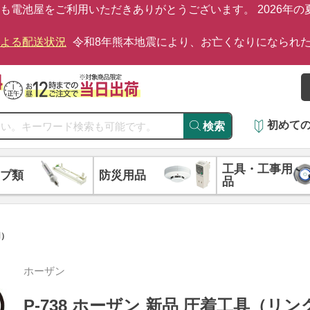
も電池屋をご利用いただきありがとうございます。 2026年
による配送状況
令和8年熊本地震により、お亡くなりになられ
初めて
検索
工具・工事用
プ類
防災用品
品
用）
ホーザン
P-738 ホーザン 新品 圧着工具（リ