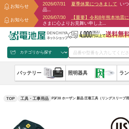
2026/07/31
夏季休業につきまして
いつ
お知らせ
品...
2026/07/30
【重要】令和8年熊本地震
お知らせ
さまに心よりお見舞い申し上...
バッテリー
照明器具
ラン
TOP
工具・工事用品
P-738 ホーザン 新品 圧着工具（リングスリーブ