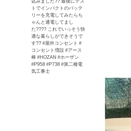
込みました?? 最後にテス
トでインパクトのバッテ
リーを充電してみたらち
ゃんと通電してまし
た???? これでいっそう快
適な暮らしができそうで
す?? #屋外コンセント #
コンセント増設 #アース
棒 #HOZAN #ホーザン
#P958 #P738 #第二種電
気工事士