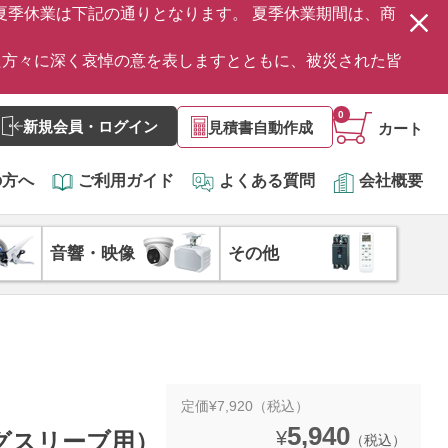
の夏季休業は下記の通りとなります。 夏季休業期間は、商
た方々に深く哀悼の意を表しますとともに、被災された皆
0
新規会員・ログイン
見積書自動作成
カート
の方へ
ご利用ガイド
よくある質問
会社概要
音響・映像
その他
定価¥7,920（税込）
5,940
¥
ングスリーブ用）
（税込）