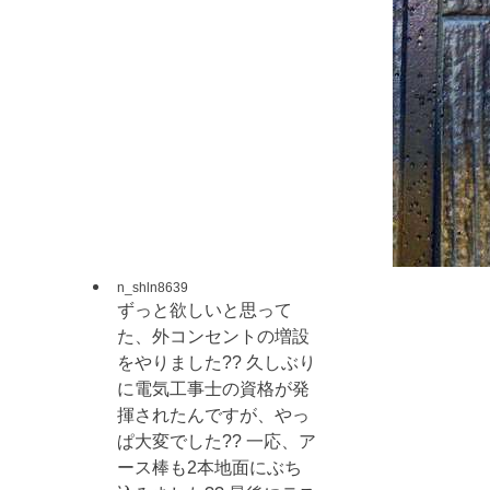
n_shln8639
ずっと欲しいと思って
た、外コンセントの増設
をやりました?? 久しぶり
に電気工事士の資格が発
揮されたんですが、やっ
ぱ大変でした?? 一応、ア
ース棒も2本地面にぶち