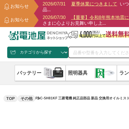
2026/07/31
夏季休業につきまして
いつ
お知らせ
品...
2026/07/30
【重要】令和8年熊本地震
お知らせ
さまに心よりお見舞い申し上...
バッテリー
照明器具
ラン
TOP
その他
PAC-SH81KF 三菱電機 純正品部品 新品 交換用オイル