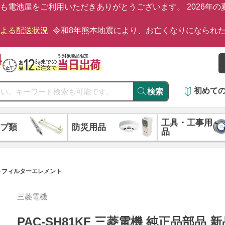
も電池屋をご利用いただきありがとうございます。 2026年
による配送状況
令和8年熊本地震により、お亡くなりになられ
初めて
検索
工具・工事用
プ類
防災用品
品
ミストフィルターエレメント
三菱電機
PAC-SH81KF 三菱電機 純正品部品 