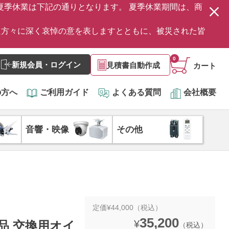
の夏季休業は下記の通りとなります。 夏季休業期間は、商
た方々に深く哀悼の意を表しますとともに、被災された皆
0
新規会員・ログイン
見積書自動作成
カート
の方へ
ご利用ガイド
よくある質問
会社概要
音響・映像
その他
定価¥44,000（税込）
35,200
¥
新品 交換用オイ
（税込）