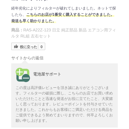
経年劣化によりフィルターが破れてしまいました。ネットで探
したら、
こちらのお店が1番安く購入することができました。
発送も早く助かりました。
商品：
RAS-A22Z-123 日立 純正部品 新品 エアコン用フィ
ルタ RL組 左右セット
役に立った
0
サイトからの返信
電池屋サポート
この度は高評価レビューを頂き誠にありがとうございま
す。フィルターの破損に際し、こちらのお店でお買い求め
いただけたことと迅速な発送がお役に立てたこと、大変嬉
しく思っております。レビューポイントを付与させていた
だきました。これからもお客様にご満足いただける商品を
ご提供できるよう努めてまいりますので、何卒よろしくお
願い申し上げます。