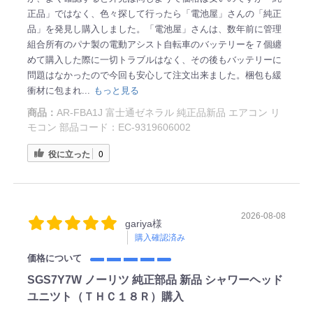
正品」ではなく、色々探して行ったら「電池屋」さんの「純正
品」を発見し購入しました。「電池屋」さんは、数年前に管理
組合所有のパナ製の電動アシスト自転車のバッテリーを７個纏
めて購入した際に一切トラブルはなく、その後もバッテリーに
問題はなかったので今回も安心して注文出来ました。梱包も緩
衝材に包まれ...
もっと見る
商品：
AR-FBA1J 富士通ゼネラル 純正品新品 エアコン リ
モコン 部品コード：EC-9319606002
役に立った
0
2026-08-08
gariya様
購入確認済み
価格について
SGS7Y7W ノーリツ 純正部品 新品 シャワーヘッド
ユニツト（ＴＨＣ１８Ｒ）購入