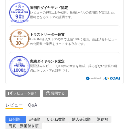
透明性ダイヤモンド認定
レビューの9割以上を公開。最高レベルの透明性を実現した、
模範となるストアの証明です。
トラストリーダー銅賞
U-KOMI導入ストアの中で上位10%に選出。認証済みレビュー
の公開数で業界をリードする存在です。
実績ダイヤモンド認定
認証済みレビュー1,000件の大台を達成。揺るぎない信頼の頂
点に立つストアの証明です。
certified by
レビューを書く
質問する
レビュー
Q&A
日付順 ↓
評価順
いいね数順
購入確認順
返信順
写真・動画付き順