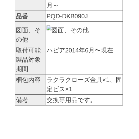
月～
品番
PQD-DKB090J
図面、そ
の他
取付可能
ハピア2014年6月〜現在
製品対象
期間
梱包内容
ラクラクローズ金具×1、固
定ビス×1
備考
交換専用品です。