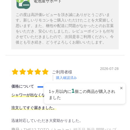
電池屋サポート
この度は高評価レビューを頂き誠にありがとうございま
す。新しいリモコンをご購入いただけたことを大変嬉しく
思います。また、梱包や配送に問題がなかったとのお言葉
をいただき、安心いたしました。レビューポイントも付与
させていただきましたので、次回是非ご利用ください。今
後とも引き続き、どうぞよろしくお願いいたします。
2026-07-28
ご利用者様
購入確認済み
価格について
×
1
1ヶ月以内に
個この商品が購入され
シャワーが出なくなり、
ました
注文してすぐ届きました。
迅速対応していただき大変助かりました。
商品：
THF12 TOTO（トートー）純正品 新品 開閉バルブ