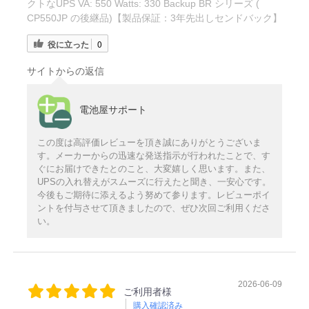
クトなUPS VA: 550 Watts: 330 Backup BR シリーズ (
CP550JP の後継品)【製品保証：3年先出しセンドバック】
役に立った
0
サイトからの返信
電池屋サポート
この度は高評価レビューを頂き誠にありがとうございま
す。メーカーからの迅速な発送指示が行われたことで、す
ぐにお届けできたとのこと、大変嬉しく思います。また、
UPSの入れ替えがスムーズに行えたと聞き、一安心です。
今後もご期待に添えるよう努めて参ります。レビューポイ
ントを付与させて頂きましたので、ぜひ次回ご利用くださ
い。
2026-06-09
ご利用者様
購入確認済み