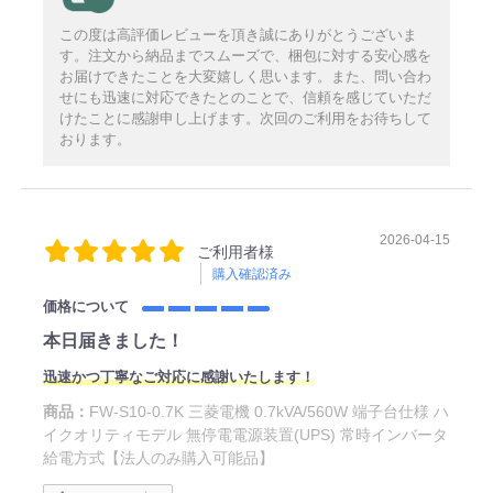
この度は高評価レビューを頂き誠にありがとうございま
す。注文から納品までスムーズで、梱包に対する安心感を
お届けできたことを大変嬉しく思います。また、問い合わ
せにも迅速に対応できたとのことで、信頼を感じていただ
けたことに感謝申し上げます。次回のご利用をお待ちして
おります。
2026-04-15
ご利用者様
購入確認済み
価格について
本日届きました！
迅速かつ丁寧なご対応に感謝いたします！
商品：
FW-S10-0.7K 三菱電機 0.7kVA/560W 端子台仕様 ハ
イクオリティモデル 無停電電源装置(UPS) 常時インバータ
給電方式【法人のみ購入可能品】