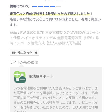
価格について
正直
色々とWe
bで検索し1番安かったので購入しました
！
迅速丁寧な対応で安心して買い物が出来ました、有難う御座い
ます。
商品：
FW-S10C-0.7K 三菱電機製 0.7kVA/560W コンセン
ト仕様 ハイクオリティモデル 無停電電源装置（UPS）常
時インバータ給電方式【法人のみ購入可能品】
役に立った
0
サイトからの返信
電池屋サポート
いつも電池屋をご利用いただきありがとうございます。ま
た高評価レビューを頂き誠にありがとうございます。迅速
丁寧な対応を評価いただけたこと、大変嬉しく思います。
またのご利用を心よりお待ち申し上げます。レビューポイ
ントも付与させていただきましたので、ぜひ次回にご活用
ください。