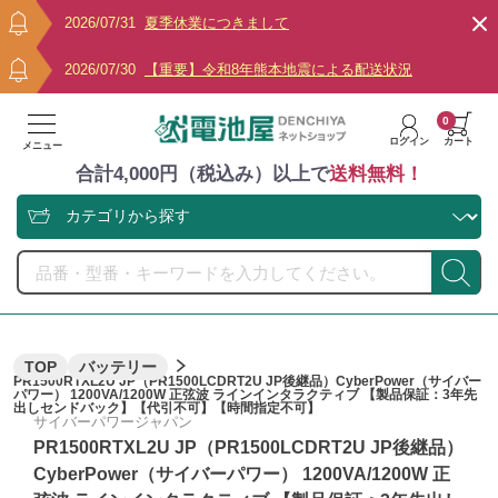
2026/07/31
夏季休業につきまして
2026/07/30
【重要】令和8年熊本地震による配送状況
0
ログイン
カート
メニュー
合計4,000円（税込み）以上で
送料無料！
TOP
バッテリー
PR1500RTXL2U JP（PR1500LCDRT2U JP後継品）CyberPower（サイバー
パワー） 1200VA/1200W 正弦波 ラインインタラクティブ 【製品保証：3年先
出しセンドバック】【代引不可】【時間指定不可】
サイバーパワージャパン
PR1500RTXL2U JP（PR1500LCDRT2U JP後継品）
CyberPower（サイバーパワー） 1200VA/1200W 正