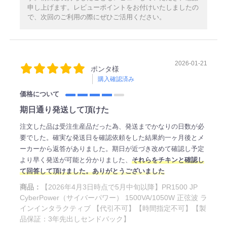
申し上げます。レビューポイントをお付けいたしましたの
で、次回のご利用の際にぜひご活用ください。
2026-01-21
ポンタ様
購入確認済み
価格について
期日通り発送して頂けた
注文した品は受注生産品だった為、発送までかなりの日数が必
要でした。確実な発送日を確認依頼をした結果約一ヶ月後とメ
ーカーから返答がありました。期日が近づき改めて確認し予定
より早く発送が可能と分かりました、
それらをチキンと確認し
て回答して頂けました。ありがとうございました
商品：
【2026年4月3日時点で5月中旬以降】PR1500 JP
CyberPower（サイバーパワー） 1500VA/1050W 正弦波 ラ
インインタラクティブ 【代引不可】【時間指定不可】【製
品保証：3年先出しセンドバック】