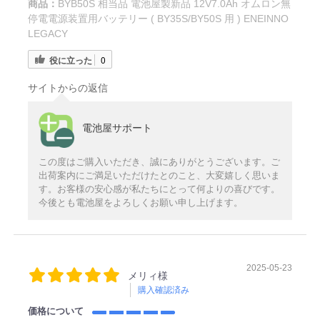
商品：
BYB50S 相当品 電池屋製新品 12V7.0Ah オムロン無
停電電源装置用バッテリー ( BY35S/BY50S 用 ) ENEINNO
LEGACY
役に立った
0
サイトからの返信
電池屋サポート
この度はご購入いただき、誠にありがとうございます。ご
出荷案内にご満足いただけたとのこと、大変嬉しく思いま
す。お客様の安心感が私たちにとって何よりの喜びです。
今後とも電池屋をよろしくお願い申し上げます。
2025-05-23
メリィ様
購入確認済み
価格について