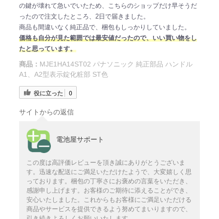
の鍵が壊れて急いでいたため、こちらのショップだけ早そうだ
ったので注文したところ、2日で届きました。
商品も間違いなく純正品で、梱包もしっかりしていました。
価格も自分が見た範囲では最安値だったので、いい買い物をし
たと思っています。
商品：
MJE1HA14ST02 パナソニック 純正部品 ハンドル
A1、A2型表示錠化粧部 ST色
役に立った
0
サイトからの返信
電池屋サポート
この度は高評価レビューを頂き誠にありがとうございま
す。迅速な配送にご満足いただけたようで、大変嬉しく思
っております。梱包の丁寧さにお褒めの言葉をいただき、
感謝申し上げます。お客様のご期待に添えることができ、
安心いたしました。これからもお客様にご満足いただける
商品やサービスを提供できるよう努めてまいりますので、
引き続きよろしくお願いいたします。