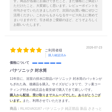
す。商品が迅速にお届けできたこと、また価格にご満足い
ただけたこと、大変嬉しく思います。レビューポイントを
付与させていただきましたので、次回のお買い物にぜひご
活用ください。これからもさらなるサービス向上に努めて
まいりますので、引き続きご愛顧のほど、どうぞよろしく
お願いいたします。
2026-07-23
ご利用者様
購入確認済み
価格について
パナソニック 封水筒
11年目に、浴室の排水口部品パナソニック 封水筒のパッキンが
ちぎれた為、後継品を購入。サイズがピッタリで、フッ素コー
ティング付きの純正品を最安値で購入できて嬉しいです。
購入から配送、受け取りまでスムーズでした。ありがとうござ
います。
また、利用させていただきます。
商品：
RLXGVA3187 パナソニック 純正部品 新品 ささっと