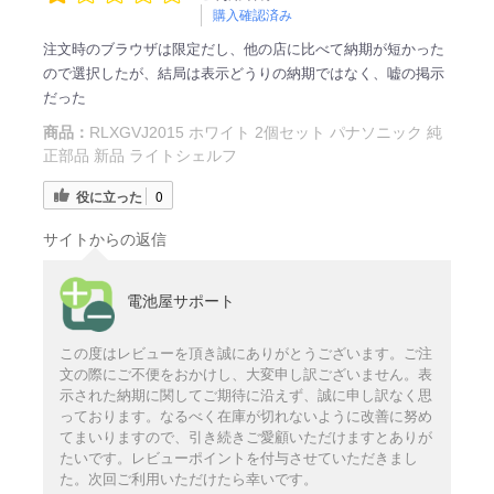
購入確認済み
注文時のブラウザは限定だし、他の店に比べて納期が短かった
ので選択したが、結局は表示どうりの納期ではなく、嘘の掲示
だった
商品：
RLXGVJ2015 ホワイト 2個セット パナソニック 純
正部品 新品 ライトシェルフ
役に立った
0
サイトからの返信
電池屋サポート
この度はレビューを頂き誠にありがとうございます。ご注
文の際にご不便をおかけし、大変申し訳ございません。表
示された納期に関してご期待に沿えず、誠に申し訳なく思
っております。なるべく在庫が切れないように改善に努め
てまいりますので、引き続きご愛顧いただけますとありが
たいです。レビューポイントを付与させていただきまし
た。次回ご利用いただけたら幸いです。