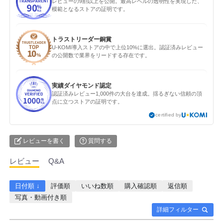
レビューの9割以上を公開。最高レベルの透明性を実現した、
模範となるストアの証明です。
トラストリーダー銅賞
U-KOMI導入ストアの中で上位10%に選出。認証済みレビュー
の公開数で業界をリードする存在です。
実績ダイヤモンド認定
認証済みレビュー1,000件の大台を達成。揺るぎない信頼の頂
点に立つストアの証明です。
certified by
レビューを書く
質問する
レビュー
Q&A
日付順 ↓
評価順
いいね数順
購入確認順
返信順
写真・動画付き順
詳細フィルター