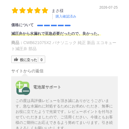
2026-07-25
まさ様
購入確認済み
価格について
減圧弁から水漏れで至急必要だったので、良かった。
商品：
CWB621075X2 パナソニック 純正 新品 エコキュー
ト減圧弁 部品
役に立った
0
サイトからの返信
電池屋サポート
この度は高評価レビューを頂き誠にありがとうございま
す。急な水漏れに対処するためにお求めいただき、無事に
お役に立てたようで光栄です。レビューポイントを付与さ
せていただきましたので、ご活用ください。今後ともお客
様のご期待にお応えできるよう努めてまいります。引き続
きよろしくお願いいたします。