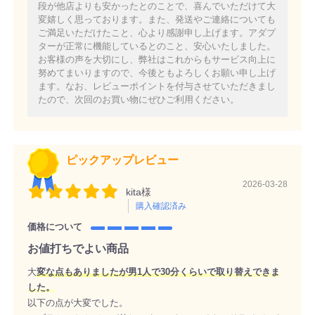
段が他店よりも安かったとのことで、喜んでいただけて大
変嬉しく思っております。また、発送やご連絡についても
ご満足いただけたこと、心より感謝申し上げます。アダプ
ターが正常に機能しているとのこと、安心いたしました。
お客様の声を大切にし、弊社はこれからもサービス向上に
努めてまいりますので、今後ともよろしくお願い申し上げ
ます。なお、レビューポイントを付与させていただきまし
たので、次回のお買い物にぜひご利用ください。
ピックアップレビュー
2026-03-28
kita様
購入確認済み
価格について
お値打ちでよい商品
大
変な点もありましたが男1人で30分くらいで取り替えできま
した。
以下の点が大変でした。