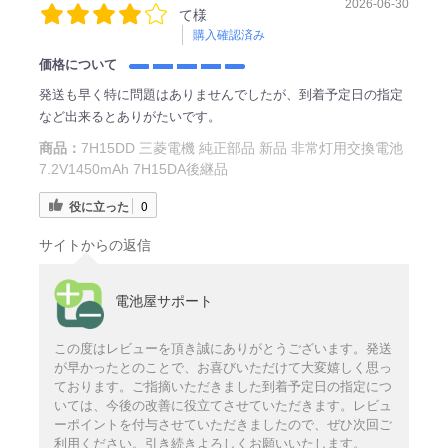
2026-06-30
て様
購入確認済み
価格について
発送も早く特に問題はありませんでしたが、到着予定日の指定
など出来るとありがたいです。
商品：
7H15DD 三菱電機 純正部品 新品 非常灯用交換電池
7.2V1450mAh 7H15DA後継品
役に立った
0
サイトからの返信
電池屋サポート
この度はレビューを頂き誠にありがとうございます。発送
が早かったとのことで、お喜びいただけて大変嬉しく思っ
ております。ご指摘いただきました到着予定日の指定につ
いては、今後の改善に役立てさせていただきます。レビュ
ーポイントを付与させていただきましたので、ぜひ次回ご
利用ください。引き続きよろしくお願いいたします。