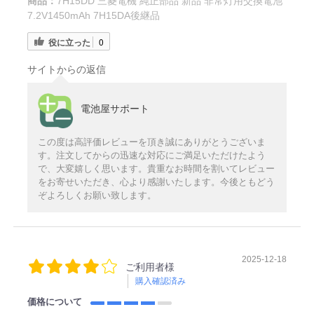
商品：
7H15DD 三菱電機 純正部品 新品 非常灯用交換電池
7.2V1450mAh 7H15DA後継品
役に立った
0
サイトからの返信
電池屋サポート
この度は高評価レビューを頂き誠にありがとうございま
す。注文してからの迅速な対応にご満足いただけたよう
で、大変嬉しく思います。貴重なお時間を割いてレビュー
をお寄せいただき、心より感謝いたします。今後ともどう
ぞよろしくお願い致します。
2025-12-18
ご利用者様
購入確認済み
価格について