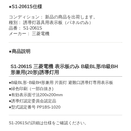
●S1-2061S仕様
コンディション：
新品の商品を出荷します。
種別：
誘導灯器具用表示板（パネルのみ）
品番：
S1-2061S
メーカー：
三菱電機
●商品説明
S1-2061S 三菱電機 表示板のみ B級BL形/B級BH
形兼用(20形)誘導灯用
●B級BL形･B級BH形兼用 片面灯 避難口誘導灯専用表示板
●緑色印刷（一部白抜き)
●有効表示面寸法200x200mm
●誘導灯認定委員会認定品
●型式認定番号 PP1BS-1020
S1-2061Sの詳細は仕様をご確認ください。