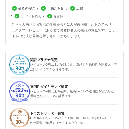
価格の安さ
迅速な対応
品質
リピート購入
安定性
こちらの内容はお客様の投稿をもとにAIが再構成したものであり、
カスタマーレビューはあくまでお客様個人の感想や意見です。当サ
イトの公式な見解を示すものではありません。
認証プラチナ認定
レビューの8割以上が認証済み。卓越した信頼性を誇るストア
だけが手にできる称号です。
透明性ダイヤモンド認定
レビューの9割以上を公開。最高レベルの透明性を実現した、
模範となるストアの証明です。
トラストリーダー銅賞
U-KOMI導入ストアの中で上位10%に選出。認証済みレビュー
の公開数で業界をリードする存在です。