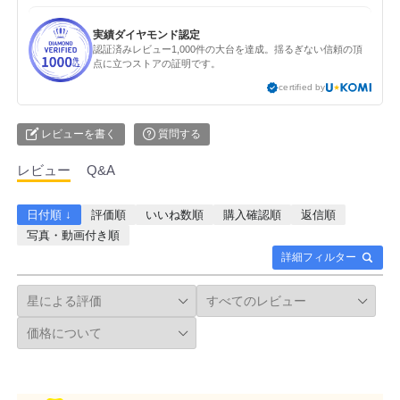
実績ダイヤモンド認定
認証済みレビュー1,000件の大台を達成。揺るぎない信頼の頂
点に立つストアの証明です。
certified by
レビューを書く
質問する
レビュー
Q&A
日付順 ↓
評価順
いいね数順
購入確認順
返信順
写真・動画付き順
詳細フィルター