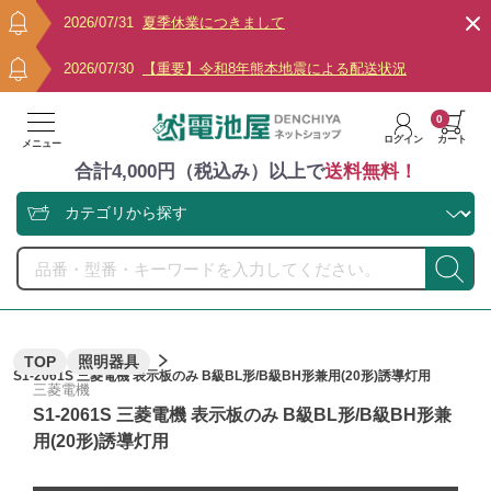
2026/07/31
夏季休業につきまして
2026/07/30
【重要】令和8年熊本地震による配送状況
0
ログイン
カート
メニュー
合計4,000円（税込み）以上で
送料無料！
TOP
照明器具
S1-2061S 三菱電機 表示板のみ B級BL形/B級BH形兼用(20形)誘導灯用
三菱電機
S1-2061S 三菱電機 表示板のみ B級BL形/B級BH形兼
用(20形)誘導灯用