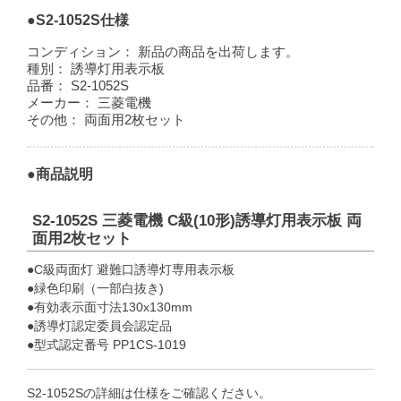
●S2-1052S仕様
コンディション：
新品の商品を出荷します。
種別：
誘導灯用表示板
品番：
S2-1052S
メーカー：
三菱電機
その他：
両面用2枚セット
●商品説明
S2-1052S 三菱電機 C級(10形)誘導灯用表示板 両
面用2枚セット
●C級両面灯 避難口誘導灯専用表示板
●緑色印刷（一部白抜き)
●有効表示面寸法130x130mm
●誘導灯認定委員会認定品
●型式認定番号 PP1CS-1019
S2-1052Sの詳細は仕様をご確認ください。