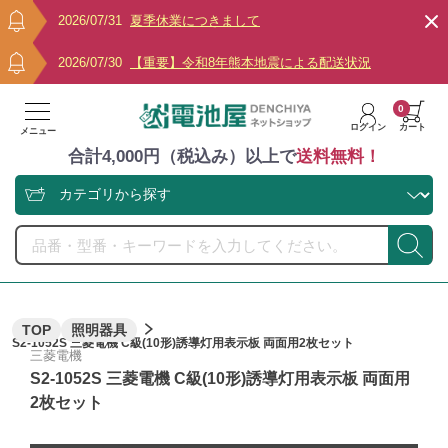
2026/07/31
夏季休業につきまして
2026/07/30
【重要】令和8年熊本地震による配送状況
0
ログイン
カート
メニュー
合計4,000円（税込み）以上で
送料無料！
TOP
照明器具
S2-1052S 三菱電機 C級(10形)誘導灯用表示板 両面用2枚セット
三菱電機
S2-1052S 三菱電機 C級(10形)誘導灯用表示板 両面用
2枚セット