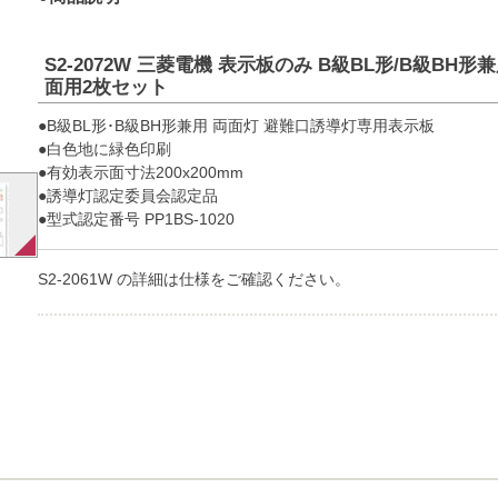
S2-2072W 三菱電機 表示板のみ B級BL形/B級BH形兼
面用2枚セット
●B級BL形･B級BH形兼用 両面灯 避難口誘導灯専用表示板
●白色地に緑色印刷
●有効表示面寸法200x200mm
●誘導灯認定委員会認定品
●型式認定番号 PP1BS-1020
S2-2061W の詳細は仕様をご確認ください。