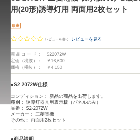
用(20形)誘導灯用 両面用2枚セット
取寄
レビューを見る
レビューを書く
商品コード：
S22072W
定価（税抜）：
￥16,600
価格（税抜）：
￥4,150
●S2-2072W仕様
コンディション：
新品の商品を出荷します。
種別：
誘導灯器具用表示板（パネルのみ）
品番：
S2-2072W
メーカー：
三菱電機
その他：
両面用2枚セット
●商品説明