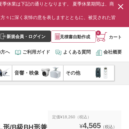
の夏季休業は下記の通りとなります。 夏季休業期間は、商
た方々に深く哀悼の意を表しますとともに、被災された皆
0
新規会員・ログイン
見積書自動作成
カート
の方へ
ご利用ガイド
よくある質問
会社概要
音響・映像
その他
定価¥18,260（税込）
4,565
¥
BL形/B級BH形兼
（税込）