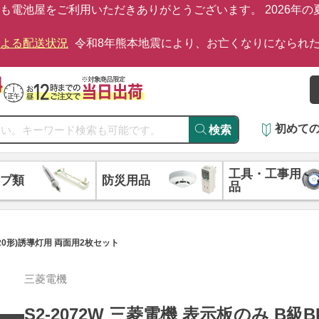
も電池屋をご利用いただきありがとうございます。 2026年
による配送状況
令和8年熊本地震により、お亡くなりになられ
初めて
検索
工具・工事用
プ類
防災用品
品
(20形)誘導灯用 両面用2枚セット
三菱電機
S2-2072W 三菱電機 表示板のみ B級