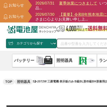
2026/07/31
夏季休業につきまして
いつ
お知らせ
品...
2026/07/30
【重要】令和8年熊本地震
お知らせ
さまに心よりお見舞い申し上...
バッテリー
照明器具
ラン
TOP
照明器具
S2-2072W 三菱電機 表示板のみ B級BL形/B級BH形兼用