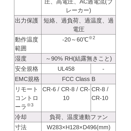
圧、高電圧、AC過電流(ブ
レーカー)
出力保護
短絡、過負荷、過温度、過
電圧
※2
動作温度
-20～60℃
範囲
湿度
～90% RH(結露無きこと)
安全規格
UL458
-
EMC規格
FCC Class B
リモート
CR-6 / CR-8 / CR-
CR-8 /
コントロ
10
CR-10
※3
ーラ
冷却
負荷、温度連動ファン
寸法
W283×H128×D496(mm)