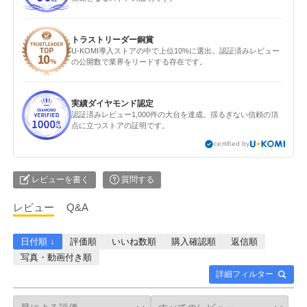
トラストリーダー銅賞
U-KOMI導入ストアの中で上位10%に選出。認証済みレビュー
の公開数で業界をリードする存在です。
実績ダイヤモンド認定
認証済みレビュー1,000件の大台を達成。揺るぎない信頼の頂
点に立つストアの証明です。
certified by
レビューを書く
質問する
レビュー
Q&A
日付順 ↓
評価順
いいね数順
購入確認順
返信順
写真・動画付き順
詳細フィルター