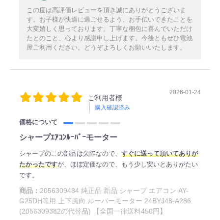
この度は高評価レビューを頂き誠にありがとうございま
す。お子様が快適に過ごせるよう、お手伝いできたことを
大変嬉しく思っております。丁寧な梱包に喜んでいただけ
たとのこと、心より感謝申し上げます。今後ともぜひ電池
屋ご利用ください。どうぞよろしくお願いいたします。
2026-01-24
ご利用者様
購入確認済み
価格について
シャープｴｱｺﾝﾙｰﾊﾞｰモーター
シャープのこの部品は欠陥なので、
すぐに送って頂いてありが
たかったです
が、ほぼ定価なので、もう少し安いとありがたい
です。
商品：
2056309484 純正品 新品 シャープ エアコン AY-
G25DH等用 上下風向 ルーバーモーター 24BYJ48-A286
(2056309382の代替品) 【全国一律送料450円】