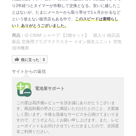
り2年経つとタイマーが作動して交換となる。安いに越したこ
とはないが、たまにメーカーから取り寄せで1ヵ月かかるなど
という使えない販売店もある中で、
このスピードは素晴らし
い！ ありがとうございました。
商品：
IZ-C90M シャープ 【2個セット】 箱入り 純正品
新品 交換用プラズマクラスター イオン発生ユニット 空気
清浄機用
役に立った
0
サイトからの返信
電池屋サポート
この度は高評価レビューを頂き誠にありがとうございま
す。商品到着の早さにご満足いただけたとのこと、大変嬉
しく思います。今後も迅速なサービスを心掛けてまいりま
すので、どうぞよろしくお願い申し上げます。また、レビ
ューポイントもお付けさせていただきましたので、次回是
非ご利用ください。