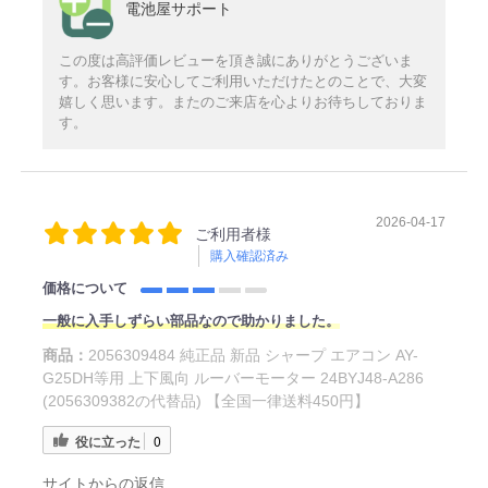
電池屋サポート
この度は高評価レビューを頂き誠にありがとうございま
す。お客様に安心してご利用いただけたとのことで、大変
嬉しく思います。またのご来店を心よりお待ちしておりま
す。
2026-04-17
ご利用者様
購入確認済み
価格について
一般に入手しずらい部品なので助かりました。
商品：
2056309484 純正品 新品 シャープ エアコン AY-
G25DH等用 上下風向 ルーバーモーター 24BYJ48-A286
(2056309382の代替品) 【全国一律送料450円】
役に立った
0
サイトからの返信